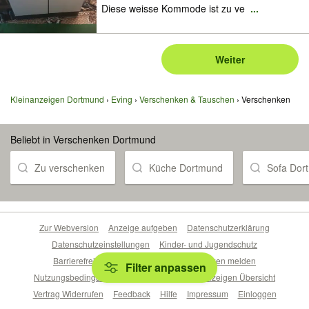
Diese weisse Kommode ist zu ve
...
Weiter
Kleinanzeigen Dortmund
Eving
Verschenken & Tauschen
Verschenken
Beliebt in Verschenken Dortmund
Zu verschenken
Küche Dortmund
Sofa Dor
Zur Webversion
Anzeige aufgeben
Datenschutzerklärung
Datenschutzeinstellungen
Kinder- und Jugendschutz
Barrierefreiheitserklärung
Sicherheitslücken melden
Filter anpassen
Nutzungsbedingungen
Beliebte Suchen
Anzeigen Übersicht
Vertrag Widerrufen
Feedback
Hilfe
Impressum
Einloggen