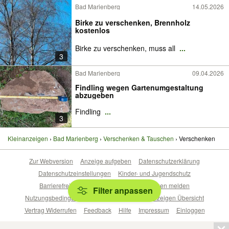
Bad Marienberg
14.05.2026
Birke zu verschenken, Brennholz
kostenlos
Birke zu verschenken, muss all
...
3
Bad Marienberg
09.04.2026
Findling wegen Gartenumgestaltung
abzugeben
Findling
...
3
Kleinanzeigen
Bad Marienberg
Verschenken & Tauschen
Verschenken
Zur Webversion
Anzeige aufgeben
Datenschutzerklärung
Datenschutzeinstellungen
Kinder- und Jugendschutz
Barrierefreiheitserklärung
Sicherheitslücken melden
Filter anpassen
Nutzungsbedingungen
Beliebte Suchen
Anzeigen Übersicht
Vertrag Widerrufen
Feedback
Hilfe
Impressum
Einloggen