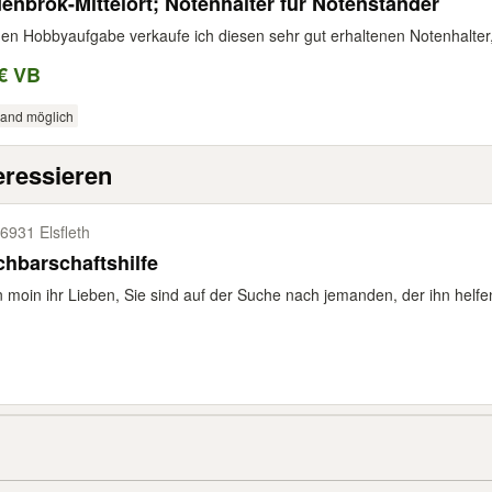
enbrok-Mittelort; Notenhalter für Notenständer
n Hobbyaufgabe verkaufe ich diesen sehr gut erhaltenen Notenhalter,
€ VB
sand möglich
eressieren
6931 Elsfleth
hbarschaftshilfe
 moin ihr Lieben, Sie sind auf der Suche nach jemanden, der ihn helf