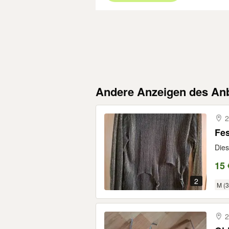
Andere Anzeigen des Anb
2
Fes
Dies
15 
2
M (3
2