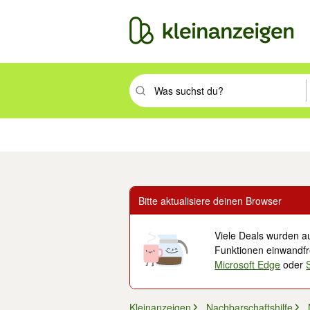
Suchbegriff eingeben. Eingabetaste drüc
Immobilien
Mode & Beauty
Auto, Rad & Boot
Haus & Garten
Jobs
Elek
Bitte aktualisiere deinen Browser
Viele Deals wurden au
Funktionen einwandfre
Microsoft Edge
oder
Kleinanzeigen
Nachbarschaftshilfe