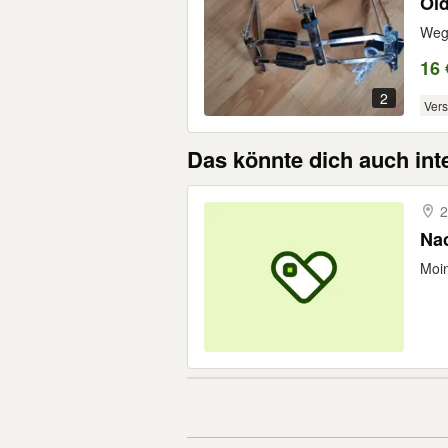
Old
Wege
16 
2
Ver
Das könnte dich auch int
2
Nac
Moin