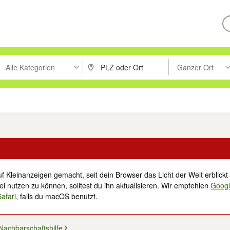
Alle Kategorien
Ganzer Ort
ken um zu suchen, oder Vorschläge mit den Pfeiltasten nach oben/unt
PLZ oder Ort eingeben. Eingabetaste drücke
Suche im Umkreis 
tronik
Familie, Kind & Baby
Haustiere
Freizeit, Hobby & Nachbarschaft
f Kleinanzeigen gemacht, seit dein Browser das Licht der Welt erblickt 
i nutzen zu können, solltest du ihn aktualisieren. Wir empfehlen
Goog
Safari
, falls du macOS benutzt.
Nachbarschaftshilfe