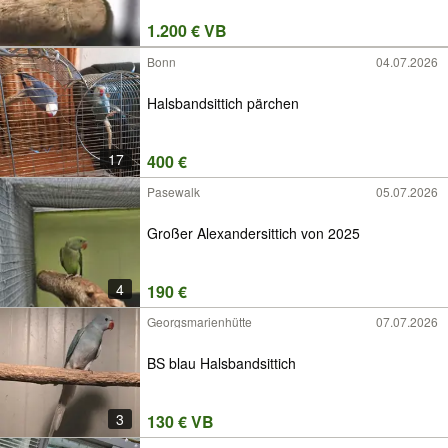
1.200 € VB
Bonn
04.07.2026
Halsbandsittich pärchen
17
400 €
Pasewalk
05.07.2026
Großer Alexandersittich von 2025
4
190 €
Georgsmarienhütte
07.07.2026
BS blau Halsbandsittich
3
130 € VB