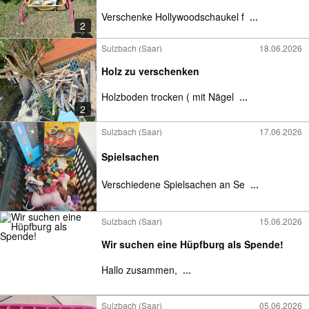
Verschenke Hollywoodschaukel f
...
2
Sulzbach (Saar)
18.06.2026
Holz zu verschenken
Holzboden trocken ( mit Nägel
...
2
Sulzbach (Saar)
17.06.2026
Spielsachen
Verschiedene Spielsachen an Se
...
Sulzbach (Saar)
15.06.2026
Wir suchen eine Hüpfburg als Spende!
​Hallo zusammen,
...
Sulzbach (Saar)
05.06.2026