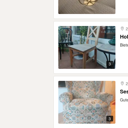
2
Hol
Biet
3
2
Se
Gute
3