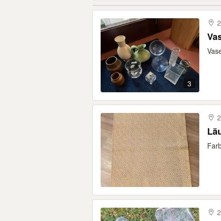
2
Vas
Vase
3
2
Läu
Farb
2