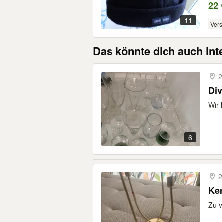
22 
11
Ver
Das könnte dich auch int
2
Div
Wir 
6
2
Ke
Zu v