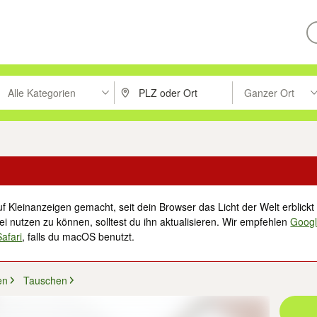
Alle Kategorien
Ganzer Ort
ken um zu suchen, oder Vorschläge mit den Pfeiltasten nach oben/unt
PLZ oder Ort eingeben. Eingabetaste drücke
Suche im Umkreis 
f Kleinanzeigen gemacht, seit dein Browser das Licht der Welt erblickt 
i nutzen zu können, solltest du ihn aktualisieren. Wir empfehlen
Goog
Safari
, falls du macOS benutzt.
en
Tauschen