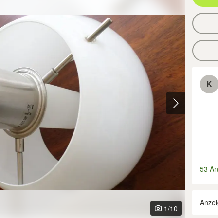
K
53 An
Anzei
1
/10