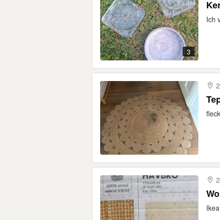
Ker
Ich 
3
2
Te
flec
2
Wol
Ikea