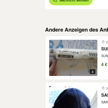
Nachricht senden
Andere Anzeigen des Anb
2
SUN
SUNN
4 €
4
2
SA
SAIN