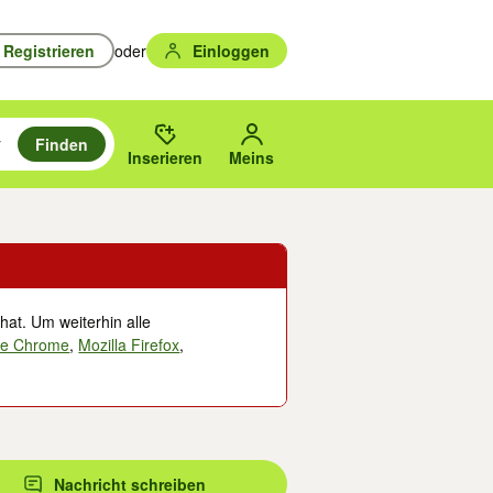
Registrieren
oder
Einloggen
Finden
en durchsuchen und mit Eingabetaste auswählen.
n um zu suchen, oder Vorschläge mit den Pfeiltasten nach oben/unten
des gewählten Orts oder PLZ.
Inserieren
Meins
hat. Um weiterhin alle
le Chrome
,
Mozilla Firefox
,
Nachricht schreiben