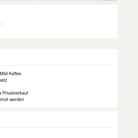
t
ild Kaffee
satz
 Privatverkauf
eholt werden