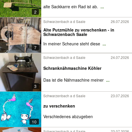
alte Sackkarre ein Rad ist ab.
...
2
Schwarzenbach a d Saale
26.07.2026
Alte Putzmühle zu verschenken - in
Schwarzenbach Saale
In meiner Scheune steht diese
...
7
Schwarzenbach a d Saale
24.07.2026
Schranknähmaschine Köhler
Das ist die Nähmaschine meiner
...
3
Schwarzenbach a d Saale
23.07.2026
zu verschenken
Verschiedenes abzugeben
10
Schwarzenbach a d Saale
23.07.2026