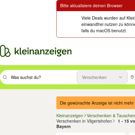
Bitte aktualisiere deinen Browser
Viele Deals wurden auf Klei
einwandfrei nutzen zu könne
falls du macOS benutzt.
Verschenken
Suchbegriff eingeben. Eingabetaste drücken um zu suchen, oder Vorsc
PLZ
Die gewünschte Anzeige ist nicht mehr 
Kleinanzeigen
Verschenken & Tausche
Verschenken in Vilgertshofen
1 - 15 v
Bayern