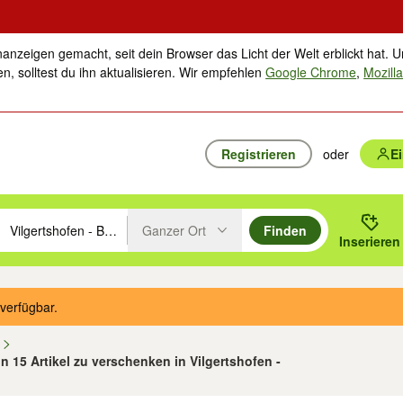
nanzeigen gemacht, seit dein Browser das Licht der Welt erblickt hat. U
n, solltest du ihn aktualisieren. Wir empfehlen
Google Chrome
,
Mozilla
Registrieren
oder
E
Ganzer Ort
Finden
hläge mit den Pfeiltasten nach oben/unten durchsuchen und mit Einga
 oder Ort eingeben. Eingabetaste drücken um zu suchen, oder Vorschl
Inserieren
Suche im Umkreis des gewählten Orts oder PLZ
verfügbar.
n
on 15 Artikel zu verschenken in Vilgertshofen -