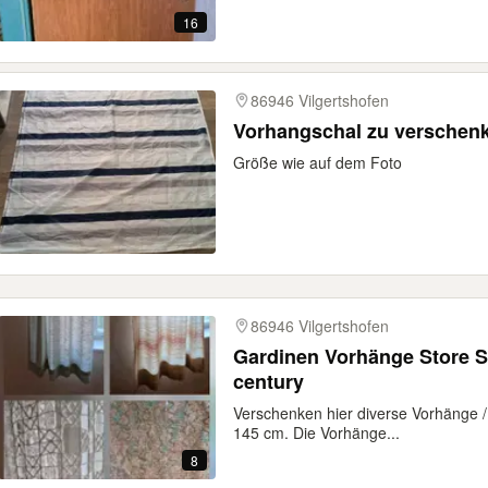
16
86946 Vilgertshofen
Vorhangschal zu verschen
Größe wie auf dem Foto
86946 Vilgertshofen
Gardinen Vorhänge Store S
century
Verschenken hier diverse Vorhänge /
145 cm. Die Vorhänge...
8