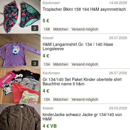
Kaufungen
14.06.2026
Tropischer Bikini 158 164 H&M asymmetrisch
5 €
3
158
Mädchen
Versand möglich
Kassel
29.07.2026
H&M Langarmshirt Gr. 134 / 140 Hase
Longsleeve
4 €
3
134
Mädchen
Versand möglich
Kaufungen
26.07.2026
Gr 134/140 Set Paket Kinder oberteile shirt
Bauchfrei name it h&m
4 €
134
Mädchen
Versand möglich
Kassel
29.03.2026
kinderJacke schwarz Jacke gr 134/140 von
H&M
4 € VB