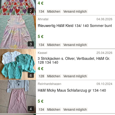
4 €
2
134
Mädchen
Versand möglich
Ahnatal
04.06.2026
❗️Neuwertig H&M Kleid 134/ 140 Sommer bunt
5 €
3
134
Mädchen
Versand möglich
Kassel
25.04.2026
3 Strickjacken s. Oliver, Vertbaudet, H&M Gr.
128 134 140
4 €
6
128
Mädchen
Versand möglich
Reinhardshagen
09.10.2024
H&M Micky Maus Schlafanzug gr 134-140
5 €
4
134
Mädchen
Versand möglich