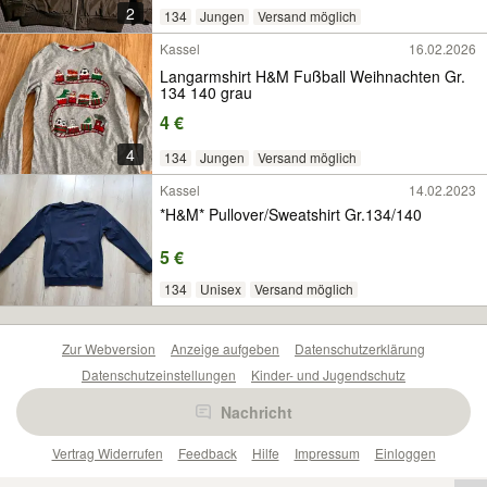
2
134
Jungen
Versand möglich
Kassel
16.02.2026
Langarmshirt H&M Fußball Weihnachten Gr.
134 140 grau
4 €
4
134
Jungen
Versand möglich
Kassel
14.02.2023
*H&M* Pullover/Sweatshirt Gr.134/140
5 €
134
Unisex
Versand möglich
Zur Webversion
Anzeige aufgeben
Datenschutzerklärung
Datenschutzeinstellungen
Kinder- und Jugendschutz
Barrierefreiheitserklärung
Sicherheitslücken melden
Nachricht
Nutzungsbedingungen
Beliebte Suchen
Anzeigen Übersicht
Vertrag Widerrufen
Feedback
Hilfe
Impressum
Einloggen