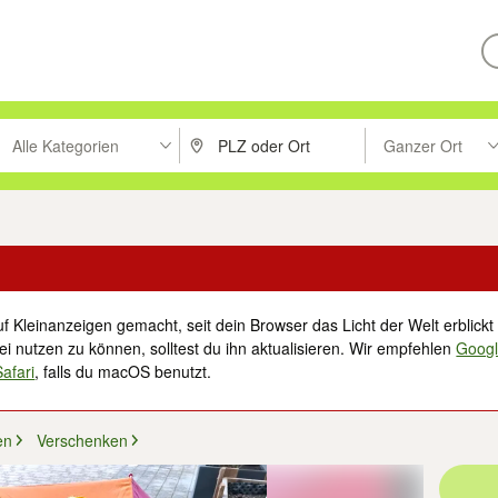
Alle Kategorien
Ganzer Ort
ken um zu suchen, oder Vorschläge mit den Pfeiltasten nach oben/unt
PLZ oder Ort eingeben. Eingabetaste drücke
Suche im Umkreis 
f Kleinanzeigen gemacht, seit dein Browser das Licht der Welt erblickt 
i nutzen zu können, solltest du ihn aktualisieren. Wir empfehlen
Goog
Safari
, falls du macOS benutzt.
en
Verschenken