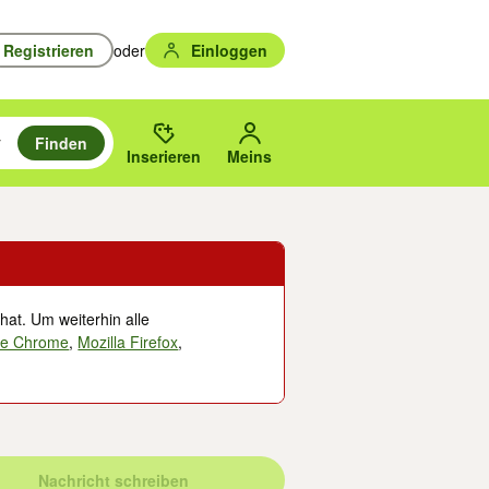
Registrieren
oder
Einloggen
Finden
en durchsuchen und mit Eingabetaste auswählen.
n um zu suchen, oder Vorschläge mit den Pfeiltasten nach oben/unten
des gewählten Orts oder PLZ.
Inserieren
Meins
hat. Um weiterhin alle
le Chrome
,
Mozilla Firefox
,
Nachricht schreiben