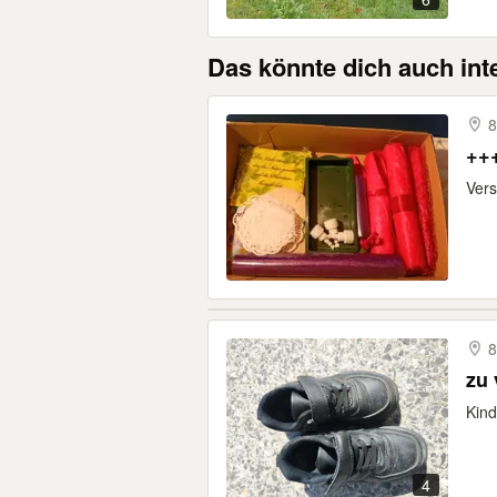
Das könnte dich auch int
++
Ver
8
zu
Kin
4