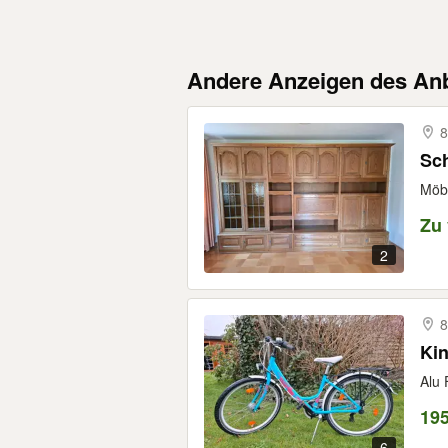
Andere Anzeigen des Anb
8
Sc
Möbe
Zu
2
8
Kin
Alu 
19
6