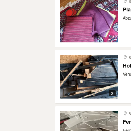
Pla
Abzu
Hol
Vers
3
Fer
Ferm