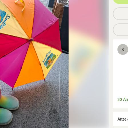
K
30 An
Anzei