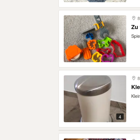
Zu 
Spie
8
Kle
Klei
4