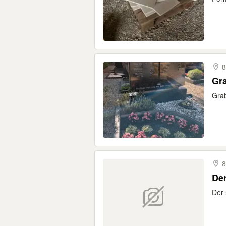
Gra
Grab
8
Der
Der 