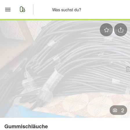
Start
Merkliste
Nachrichten
Anzeige aufgeben
2
Gummischläuche