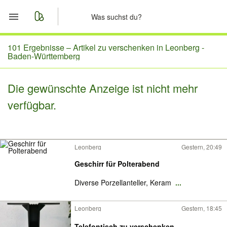
Start
101 Ergebnisse –
Artikel zu verschenken in Leonberg -
Baden-Württemberg
Merkliste
Die gewünschte Anzeige ist nicht mehr
Nachrichten
verfügbar.
Anzeige aufgeben
Leonberg
Gestern, 20:49
Geschirr für Polterabend
Diverse Porzellanteller, Keram
...
Leonberg
Gestern, 18:45
Telefontisch zu verschenken