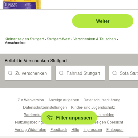
Weiter
Kleinanzeigen Stuttgart
Stuttgart-West
Verschenken & Tauschen
Verschenken
Beliebt in Verschenken Stuttgart
Zu verschenken
Fahrrad Stuttgart
Sofa Stut
Zur Webversion
Anzeige aufgeben
Datenschutzerklärung
Datenschutzeinstellungen
Kinder- und Jugendschutz
Barrierefreiheitserklärung
Sicherheitslücken melden
Filter anpassen
Nutzungsbedingungen
Beliebte Suchen
Anzeigen Übersicht
Vertrag Widerrufen
Feedback
Hilfe
Impressum
Einloggen