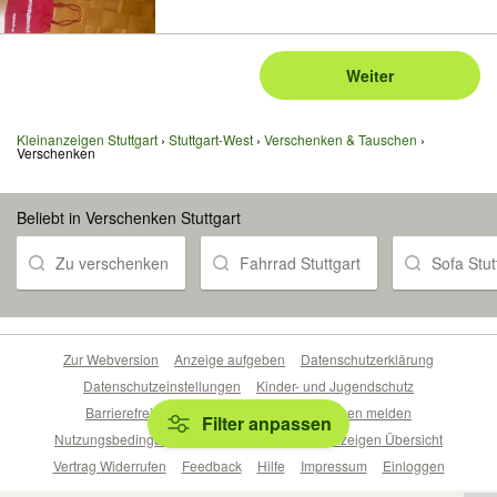
Weiter
Kleinanzeigen Stuttgart
Stuttgart-West
Verschenken & Tauschen
Verschenken
Beliebt in Verschenken Stuttgart
Zu verschenken
Fahrrad Stuttgart
Sofa Stut
Zur Webversion
Anzeige aufgeben
Datenschutzerklärung
Datenschutzeinstellungen
Kinder- und Jugendschutz
Barrierefreiheitserklärung
Sicherheitslücken melden
Filter anpassen
Nutzungsbedingungen
Beliebte Suchen
Anzeigen Übersicht
Vertrag Widerrufen
Feedback
Hilfe
Impressum
Einloggen