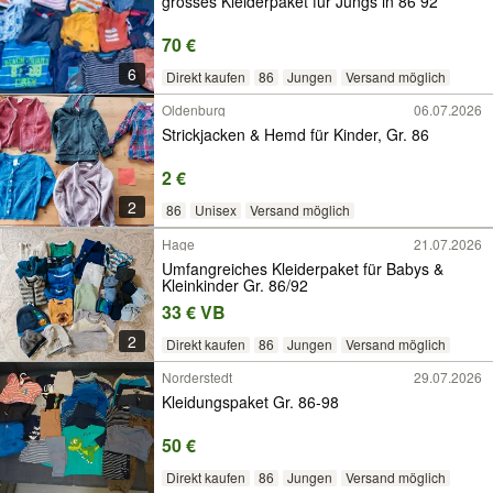
grosses Kleiderpaket für Jungs in 86 92
70 €
6
Direkt kaufen
86
Jungen
Versand möglich
Oldenburg
06.07.2026
Strickjacken & Hemd für Kinder, Gr. 86
2 €
2
86
Unisex
Versand möglich
Hage
21.07.2026
Umfangreiches Kleiderpaket für Babys &
Kleinkinder Gr. 86/92
33 € VB
2
Direkt kaufen
86
Jungen
Versand möglich
Norderstedt
29.07.2026
Kleidungspaket Gr. 86-98
50 €
Direkt kaufen
86
Jungen
Versand möglich