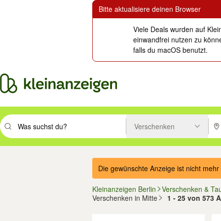
Bitte aktualisiere deinen Browser
Viele Deals wurden auf Klei
einwandfrei nutzen zu könne
falls du macOS benutzt.
Verschenken
Suchbegriff eingeben. Eingabetaste drücken um zu suchen, oder Vorsc
PLZ
Die gewünschte Anzeige ist nicht mehr 
Kleinanzeigen Berlin
Verschenken & Ta
Verschenken in Mitte
1 - 25 von 573 A
Filter