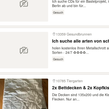
Ich suche CDs für ein Bastelprojekt, 
Berlin ab und bin für...
Gesuch
13359 Gesundbrunnen
Ich suche alle arten von sc
holen kostenlos Ihren Metallschrot
Sorten - 24/7 ♻️♻️♻️♻️...
Gesuch
10785 Tiergarten
2x Bettdecken & 2x Kopfki
Die Decken sind 135x200 und die Kis
Flecken. Nur an...