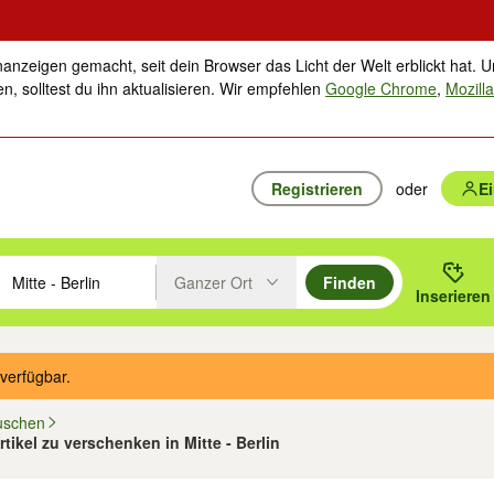
nanzeigen gemacht, seit dein Browser das Licht der Welt erblickt hat. U
n, solltest du ihn aktualisieren. Wir empfehlen
Google Chrome
,
Mozilla
Registrieren
oder
E
Ganzer Ort
Finden
hläge mit den Pfeiltasten nach oben/unten durchsuchen und mit Einga
 oder Ort eingeben. Eingabetaste drücken um zu suchen, oder Vorschl
Inserieren
Suche im Umkreis des gewählten Orts oder PLZ
verfügbar.
uschen
rtikel zu verschenken in Mitte - Berlin