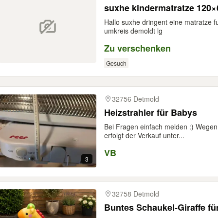
suxhe kindermatratze 120×
Hallo suxhe dringent eine matratze 
umkreis demoldt lg
Zu verschenken
Gesuch
32756 Detmold
Heizstrahler für Babys
Bei Fragen einfach melden :) Wege
erfolgt der Verkauf unter...
VB
3
32758 Detmold
Buntes Schaukel-Giraffe fü