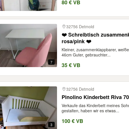
80 € VB
32756 Detmold
❤️ Schreibtisch zusammenk
rosa/pink ❤️
Kleiner, zusammenklappbarer, weißer
46cm Guter, gebrauchter...
7
35 € VB
32756 Detmold
Pinolino Kinderbett Riva 7
Verkaufe das Kinderbett meines Sohn
gestalten, haben wir es etwas...
100 € VB
3