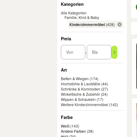
Filter
Kategorien
Alle Kategorien
Familie, Kind & Baby
Kinderzimmermöbel
(428)
Preis
Er
Von
Bis
-
Art
Betten & Wiegen
(174)
Hochstühle & Laufställe
(44)
Schränke & Kommoden
(27)
Wickeltische & Zubehör
(24)
Wippen & Schaukeln
(17)
Weitere Kinderzimmermöbel
(142)
Farbe
Weiß
(
143
)
Andere Farben
(
38
)
Holz
(
34
)