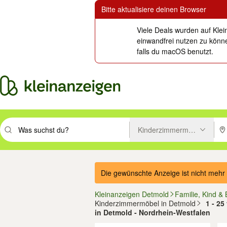
Bitte aktualisiere deinen Browser
Viele Deals wurden auf Klei
einwandfrei nutzen zu könne
falls du macOS benutzt.
Kinderzimmermöbel
Suchbegriff eingeben. Eingabetaste drücken um zu suchen, oder Vorsc
PLZ
Die gewünschte Anzeige ist nicht mehr 
Kleinanzeigen Detmold
Familie, Kind &
Kinderzimmermöbel in Detmold
1 - 2
in Detmold - Nordrhein-Westfalen