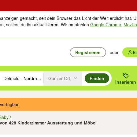
nanzeigen gemacht, seit dein Browser das Licht der Welt erblickt hat. U
n, solltest du ihn aktualisieren. Wir empfehlen
Google Chrome
,
Mozilla
Registrieren
oder
E
Ganzer Ort
Finden
hläge mit den Pfeiltasten nach oben/unten durchsuchen und mit Einga
 oder Ort eingeben. Eingabetaste drücken um zu suchen, oder Vorschl
Inserieren
Suche im Umkreis des gewählten Orts oder PLZ
verfügbar.
 Baby
5 von 428 Kinderzimmer Ausstattung und Möbel