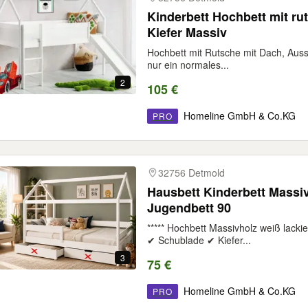
Kinderbett Hochbett mit rutsche 
Kiefer Massiv
Hochbett mit Rutsche mit Dach, Auss
nur ein normales...
2
105 €
Homeline GmbH & Co.KG
PRO
32756 Detmold
Hausbett Kinderbett Massi
Jugendbett 90
***** Hochbett Massivholz weiß lackie
✔ Schublade ✔ Kiefer...
3
75 €
Homeline GmbH & Co.KG
PRO