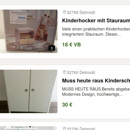
32756 Detmold
Kinderhocker mit Staurau
biete einen praktischen Kinderhocke
integriertem Stauraum. Dieser...
18 € VB
3
32760 Detmold
Muss heute raus Kindersc
MUSS HEUTE RAUS Bereits abgebaut 
Modernes Design, hochwertige...
30 €
32756 Detmold