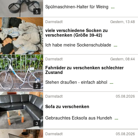
Spülmaschinen-Halter für Weing
...
5
Darmstadt
Gestern, 13:48
viele verschiedene Socken zu
verschenken (Größe 39-42)
Ich habe meine Sockenschublade
...
Darmstadt
Gestern, 08:44
Fahrräder zu verschenken schlechter
Zustand
Stehen draußen - einfach abhol
...
2
Darmstadt
05.08.2026
Sofa zu verschenken
Gebrauchtes Ecksofa aus Hundeh
...
3
Darmstadt
05.08.2026