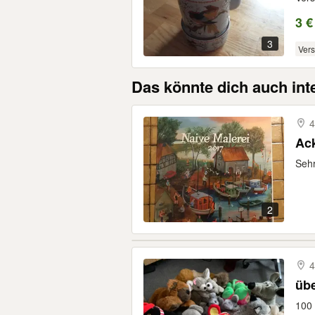
3 €
3
Ver
Das könnte dich auch int
4
Ack
Sehr
2
4
übe
100 