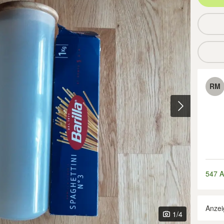
RM
547 A
Anzei
1
/4