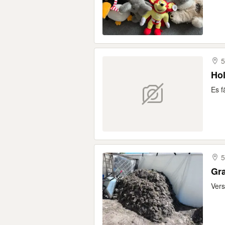
5
Hol
Es f
5
Gra
Vers