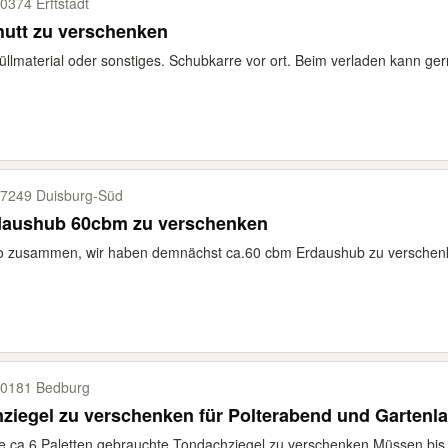
0374 Erftstadt
utt zu verschenken
füllmaterial oder sonstiges. Schubkarre vor ort. Beim verladen kann ge
7249 Duisburg-​Süd
daushub 60cbm zu verschenken
o zusammen, wir haben demnächst ca.60 cbm Erdaushub zu verschenke
0181 Bedburg
ziegel zu verschenken für Polterabend und Garten
 ca.6 Paletten gebrauchte Tondachziegel zu verschenken.Müssen bis 