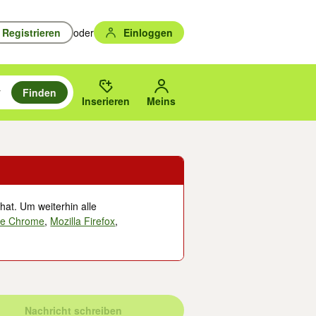
Registrieren
oder
Einloggen
Finden
en durchsuchen und mit Eingabetaste auswählen.
n um zu suchen, oder Vorschläge mit den Pfeiltasten nach oben/unten
des gewählten Orts oder PLZ.
Inserieren
Meins
hat. Um weiterhin alle
le Chrome
,
Mozilla Firefox
,
Nachricht schreiben