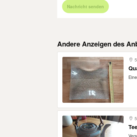
Nachricht senden
Andere Anzeigen des Anb
5
Qua
Eine
5
Tee
Vers