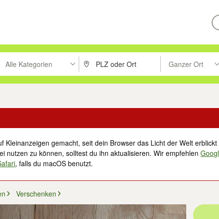
Alle Kategorien
Ganzer Ort
ken um zu suchen, oder Vorschläge mit den Pfeiltasten nach oben/unt
PLZ oder Ort eingeben. Eingabetaste drücke
Suche im Umkreis 
f Kleinanzeigen gemacht, seit dein Browser das Licht der Welt erblickt 
i nutzen zu können, solltest du ihn aktualisieren. Wir empfehlen
Goog
Safari
, falls du macOS benutzt.
en
Verschenken