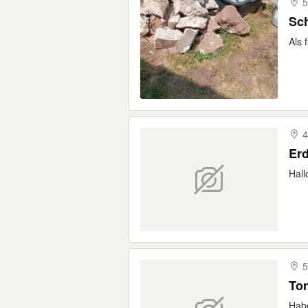
5
Sch
Als 
4
Er
Hall
5
Ton
Habe