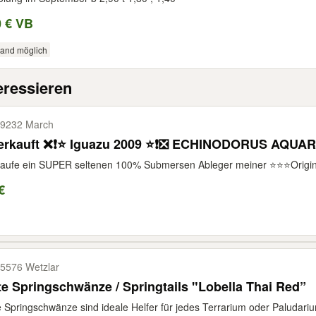
0 € VB
sand möglich
eressieren
9232 March
erkauft ❌❗⭐ Iguazu 2009 ⭐❗❎ ECHINODORUS AQUAR
aufe ein SUPER seltenen 100% Submersen Ableger meiner ⭐⭐⭐Original
€
5576 Wetzlar
e Springschwänze / Springtails "Lobella Thai Red”
 Springschwänze sind ideale Helfer für jedes Terrarium oder Paludarium