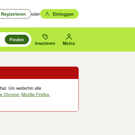
Registrieren
oder
Einloggen
Finden
en durchsuchen und mit Eingabetaste auswählen.
n um zu suchen, oder Vorschläge mit den Pfeiltasten nach oben/unten
des gewählten Orts oder PLZ.
Inserieren
Meins
hat. Um weiterhin alle
le Chrome
,
Mozilla Firefox
,