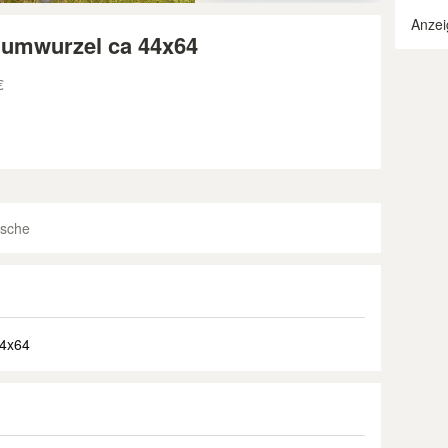
Anzei
iumwurzel ca 44x64
€
ische
44x64