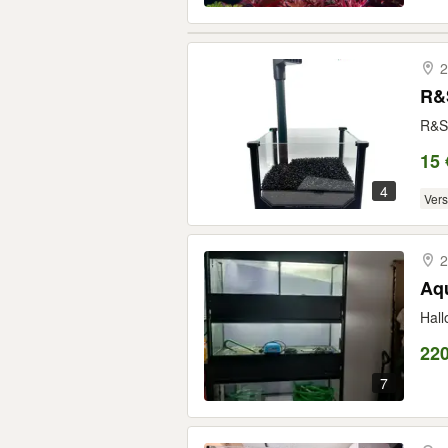
2
R&S
R&S 
15 
4
Ver
2
Aq
Hall
220
7