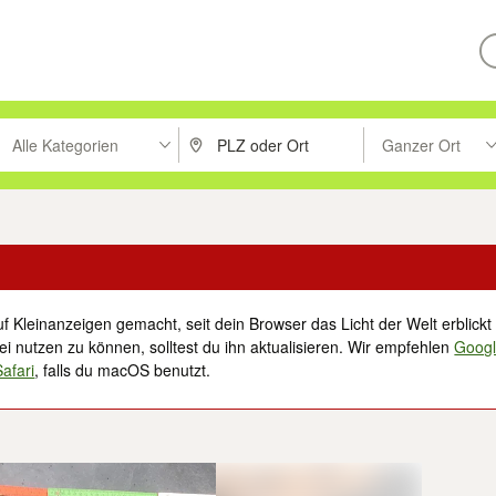
Alle Kategorien
Ganzer Ort
ken um zu suchen, oder Vorschläge mit den Pfeiltasten nach oben/unt
PLZ oder Ort eingeben. Eingabetaste drücke
Suche im Umkreis 
f Kleinanzeigen gemacht, seit dein Browser das Licht der Welt erblickt 
i nutzen zu können, solltest du ihn aktualisieren. Wir empfehlen
Goog
Safari
, falls du macOS benutzt.