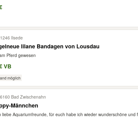
€
1246 Ilsede
gelneue lilane Bandagen von Lousdau
 am Pferd gewesen
€ VB
sand möglich
6160 Bad Zwischenahn
ppy-Männchen
 liebe Aquariumfreunde, für euch habe ich wieder wunderschöne und 