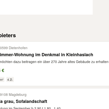
ieters
0599 Dietenhofen
Zimmer-Wohnung im Denkmal in Kleinhaslach
möchten dazu beitragen ein über 270 Jahre altes Gebäude zu erhalten 
 €
 m²
4 Zi.
9108 Magdeburg
a grau, Sofalandschaft
lung im September b 2,90 t 1,80 , 1,40