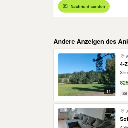
Nachricht senden
Andere Anzeigen des Anb
9
4-
Sie 
825
11
106
3
Sof
Abho