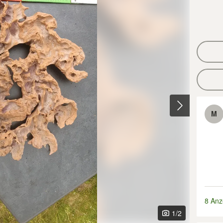
M
8 Anz
1
/2