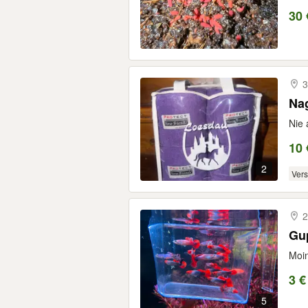
30 
3
Na
Nie
10 
2
Ver
2
Gu
Moin
3 €
5