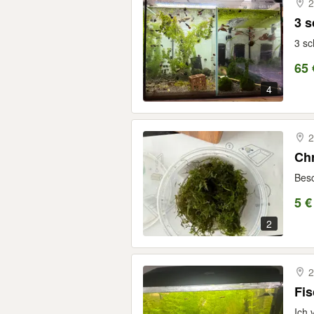
2
3 s
3 sc
65 
4
2
Chr
Besc
5 €
2
2
Fis
Ich 