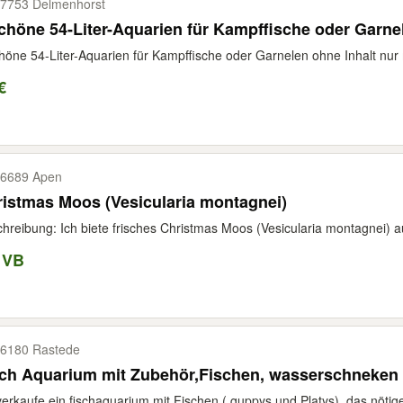
7753 Delmenhorst
chöne 54-Liter-Aquarien für Kampffische oder Garne
höne 54-Liter-Aquarien für Kampffische oder Garnelen ohne Inhalt nur m
€
6689 Apen
istmas Moos (Vesicularia montagnei)
hreibung: Ich biete frisches Christmas Moos (Vesicularia montagnei) 
 VB
6180 Rastede
ch Aquarium mit Zubehör,Fischen, wasserschneken 
verkaufe ein fischaquarium mit Fischen ( guppys und Platys), das nötige 