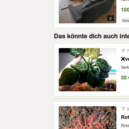
10
2
Ver
Das könnte dich auch int
7
❌v
Verk
35 
7
3
Rot
Rote