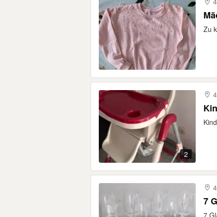
4
Mäd
Zu k
4
Ki
Kind
2
4
7 G
7 Gl