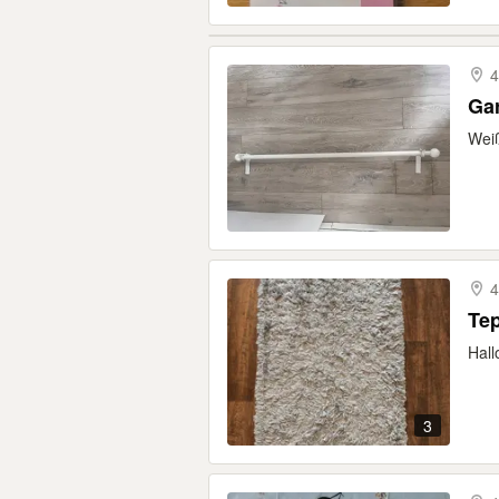
4
Ga
Wei
4
Te
Hall
3