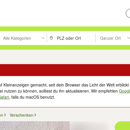
Alle Kategorien
Ganzer Ort
ken um zu suchen, oder Vorschläge mit den Pfeiltasten nach oben/unt
PLZ oder Ort eingeben. Eingabetaste drücke
Suche im Umkreis 
f Kleinanzeigen gemacht, seit dein Browser das Licht der Welt erblickt 
i nutzen zu können, solltest du ihn aktualisieren. Wir empfehlen
Goog
Safari
, falls du macOS benutzt.
en
Verschenken