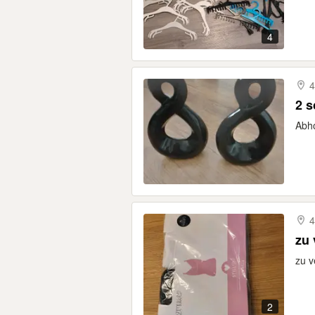
4
4
2 s
Abho
4
zu 
zu v
2