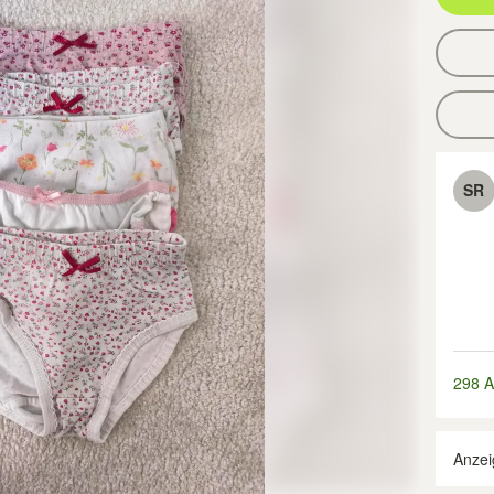
SR
298 A
Anzei