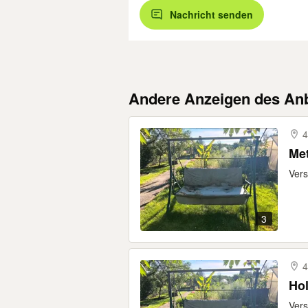
Nachricht senden
Andere Anzeigen des Anb
4
Met
Vers
3
4
Ho
Vers