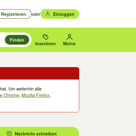
Registrieren
oder
Einloggen
Finden
en durchsuchen und mit Eingabetaste auswählen.
n um zu suchen, oder Vorschläge mit den Pfeiltasten nach oben/unten
des gewählten Orts oder PLZ.
Inserieren
Meins
hat. Um weiterhin alle
le Chrome
,
Mozilla Firefox
,
Nachricht schreiben