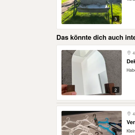
3
Das könnte dich auch int
4
De
Habe
2
4
Klei