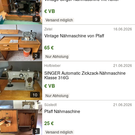
€ VB
9
Versand möglich
Zetel
16.06.2026
Vintage Nähmaschine von Pfaff
65 €
2
Nur Abholung
Hofbieber
21.06.2026
SINGER Automatic Zickzack-Nähmaschine
Klasse 316G
€ VB
10
Nur Abholung
Süstedt
21.06.2026
Pfaff Nähmaschine
25 €
3
Versand möglich