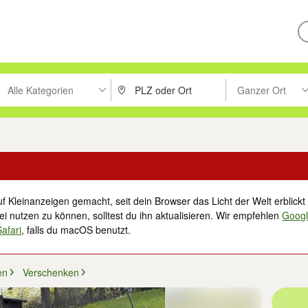
Alle Kategorien
Ganzer Ort
ken um zu suchen, oder Vorschläge mit den Pfeiltasten nach oben/unt
PLZ oder Ort eingeben. Eingabetaste drücke
Suche im Umkreis 
f Kleinanzeigen gemacht, seit dein Browser das Licht der Welt erblickt 
i nutzen zu können, solltest du ihn aktualisieren. Wir empfehlen
Goog
Safari
, falls du macOS benutzt.
en
Verschenken