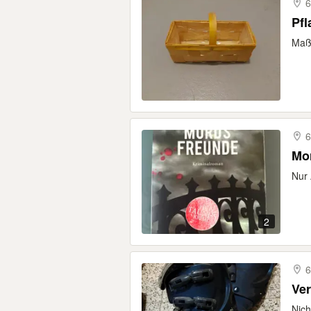
6
Pfl
Maße
6
Mo
Nur 
2
6
Ve
Nich