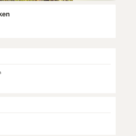
ken
n