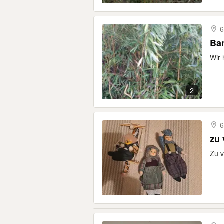
6
Bam
Wir 
2
6
zu
Zu 