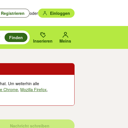
Registrieren
oder
Einloggen
Finden
en durchsuchen und mit Eingabetaste auswählen.
n um zu suchen, oder Vorschläge mit den Pfeiltasten nach oben/unten
des gewählten Orts oder PLZ.
Inserieren
Meins
hat. Um weiterhin alle
le Chrome
,
Mozilla Firefox
,
Nachricht schreiben