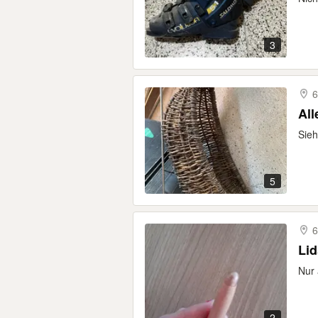
3
6
All
Sieh
5
6
Lid
Nur 
2