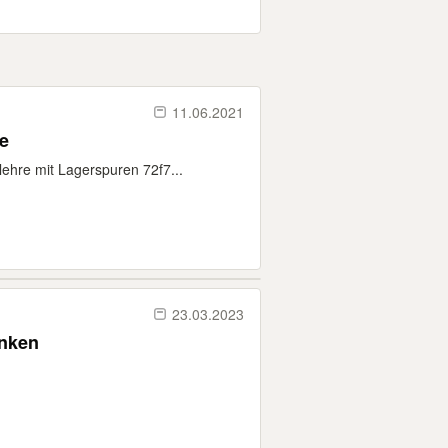
11.06.2021
te
ehre mit Lagerspuren 72f7...
23.03.2023
enken