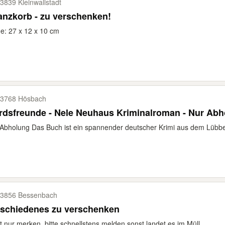
3839 Kleinwallstadt
anzkorb - zu verschenken!
: 27 x 12 x 10 cm
3768 Hösbach
rdsfreunde - Nele Neuhaus Kriminalroman - Nur Ab
Abholung Das Buch ist ein spannender deutscher Krimi aus dem Lübbe V
3856 Bessenbach
rschiedenes zu verschenken
t nur merken, bitte schnellstens melden sonst landet es im Müll