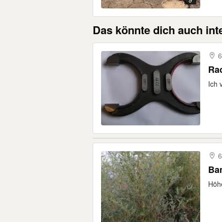
Das könnte dich auch int
6
Rac
Ich 
6
Ba
Höhe