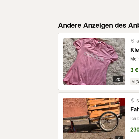
Andere Anzeigen des Anb
6
Kle
Mein
3 €
20
M (3
6
Fa
Ich 
230
9