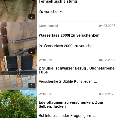
Fernsehtisch 3 stufig
Zu verschenken
2
Carolinensiel
04.08.2026
Wasserfass 2000l zu verschenken
2x Wasserfass 2000l zu versche
...
3
Wittmund
04.08.2026
2 Stühle ,schwarzer Bezug , Buchefarbene
Füße
Verschenke 2 Stühle Kunstleder
...
2
Wittmund
03.08.2026
Edelpflaumen zu verschenken. Zum
Selberpflücken
Bei Interesse oder Fragen gern
...