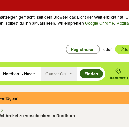
nanzeigen gemacht, seit dein Browser das Licht der Welt erblickt hat. U
n, solltest du ihn aktualisieren. Wir empfehlen
Google Chrome
,
Mozilla
Registrieren
oder
E
Ganzer Ort
Finden
hläge mit den Pfeiltasten nach oben/unten durchsuchen und mit Einga
 oder Ort eingeben. Eingabetaste drücken um zu suchen, oder Vorschl
Inserieren
Suche im Umkreis des gewählten Orts oder PLZ
verfügbar.
n
194 Artikel zu verschenken in Nordhorn -