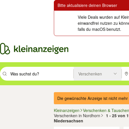
Bitte aktualisiere deinen Browser
Viele Deals wurden auf Klei
einwandfrei nutzen zu könne
falls du macOS benutzt.
Verschenken
Suchbegriff eingeben. Eingabetaste drücken um zu suchen, oder Vorsc
PLZ
Die gewünschte Anzeige ist nicht mehr 
Kleinanzeigen
Verschenken & Tausche
Verschenken in Nordhorn
1 - 25 von 
Niedersachsen