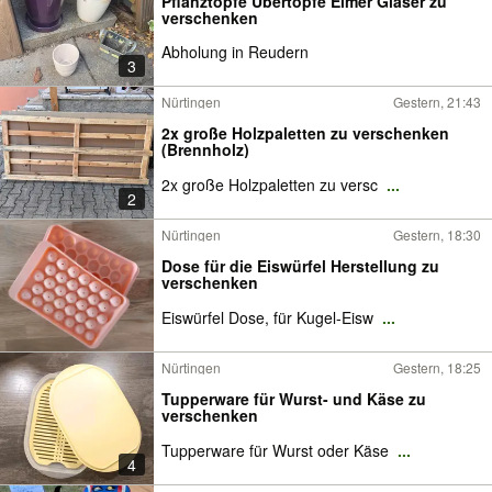
Pflanztöpfe Übertöpfe Eimer Gläser zu
verschenken
Abholung in Reudern
3
Nürtingen
Gestern, 21:43
2x große Holzpaletten zu verschenken
(Brennholz)
2x große Holzpaletten zu versc
...
2
Nürtingen
Gestern, 18:30
Dose für die Eiswürfel Herstellung zu
verschenken
Eiswürfel Dose, für Kugel-Eisw
...
Nürtingen
Gestern, 18:25
Tupperware für Wurst- und Käse zu
verschenken
Tupperware für Wurst oder Käse
...
4