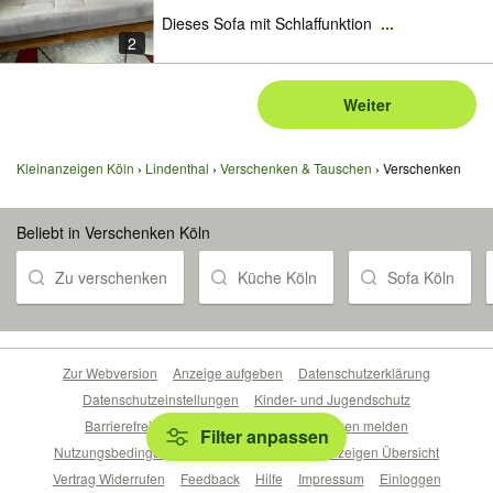
Dieses Sofa mit Schlaffunktion
...
2
Weiter
Kleinanzeigen Köln
Lindenthal
Verschenken & Tauschen
Verschenken
Beliebt in Verschenken Köln
Zu verschenken
Küche Köln
Sofa Köln
Zur Webversion
Anzeige aufgeben
Datenschutzerklärung
Datenschutzeinstellungen
Kinder- und Jugendschutz
Barrierefreiheitserklärung
Sicherheitslücken melden
Filter anpassen
Nutzungsbedingungen
Beliebte Suchen
Anzeigen Übersicht
Vertrag Widerrufen
Feedback
Hilfe
Impressum
Einloggen