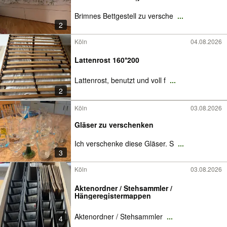
Brimnes Bettgestell zu versche
...
2
Köln
04.08.2026
Lattenrost 160*200
Lattenrost, benutzt und voll f
...
2
Köln
03.08.2026
Gläser zu verschenken
Ich verschenke diese Gläser. S
...
3
Köln
03.08.2026
Aktenordner / Stehsammler /
Hängeregistermappen
Aktenordner / Stehsammler
...
4