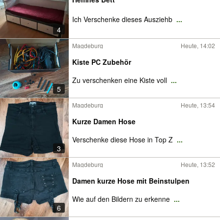
Ich Verschenke dieses Ausziehb
...
4
Magdeburg
Heute, 14:02
Kiste PC Zubehör
Zu verschenken eine Kiste voll
...
5
Magdeburg
Heute, 13:54
Kurze Damen Hose
Verschenke diese Hose in Top Z
...
3
Magdeburg
Heute, 13:52
Damen kurze Hose mit Beinstulpen
Wie auf den Bildern zu erkenne
...
6