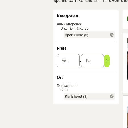
Sportkurse in Karlshorst
1 - 3 von 3 E
Filter
Kategorien
Alle Kategorien
Unterricht & Kurse
Er
Sportkurse
(3)
Preis
Von
Bis
-
Ort
Deutschland
Berlin
Karlshorst
(3)