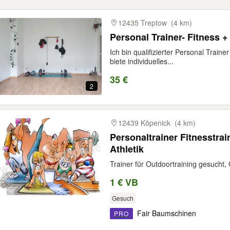
12435 Treptow
(4 km)
Personal Trainer- Fitness 
Ich bin qualifizierter Personal Trai
biete individuelles...
35 €
2
12439 Köpenick
(4 km)
Personaltrainer Fitnesstra
Athletik
Trainer für Outdoortraining gesucht,
1 € VB
Gesuch
Fair Baumschinen
PRO