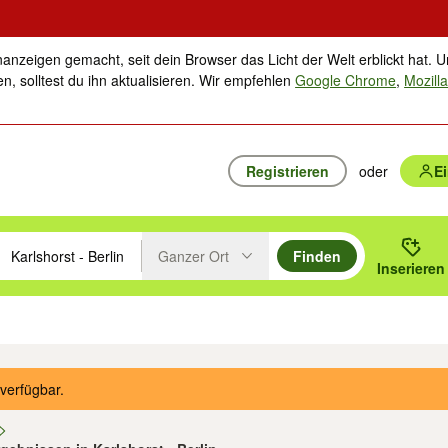
nanzeigen gemacht, seit dein Browser das Licht der Welt erblickt hat. U
n, solltest du ihn aktualisieren. Wir empfehlen
Google Chrome
,
Mozilla
Registrieren
oder
E
Ganzer Ort
Finden
hläge mit den Pfeiltasten nach oben/unten durchsuchen und mit Einga
 oder Ort eingeben. Eingabetaste drücken um zu suchen, oder Vorschl
Inserieren
Suche im Umkreis des gewählten Orts oder PLZ
ik
Familie, Kind & Baby
Haustiere
Freizeit, Hobby & Nachbarschaft
Musik
verfügbar.