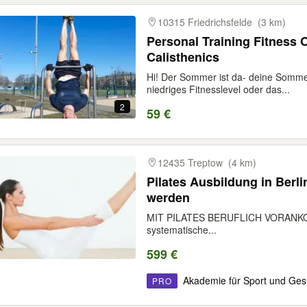
10315 Friedrichsfelde
(3 km)
Personal Training Fitness 
Calisthenics
Hi! Der Sommer ist da- deine Sommer
niedriges Fitnesslevel oder das...
2
59 €
12435 Treptow
(4 km)
Pilates Ausbildung in Berlin
werden
MIT PILATES BERUFLICH VORANKOMM
systematische...
599 €
Akademie für Sport und Ges
PRO