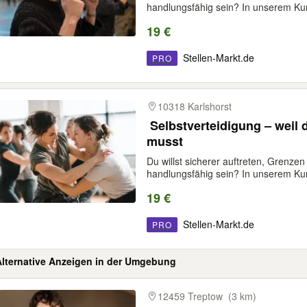
handlungsfähig sein? In unserem Kur
19 €
Stellen-Markt.de
PRO
10318 Karlshorst
️ Selbstverteidigung – weil
musst
Du willst sicherer auftreten, Grenzen
handlungsfähig sein? In unserem Kur
19 €
Stellen-Markt.de
PRO
Alternative Anzeigen in der Umgebung
gebnisse
12459 Treptow
(3 km)