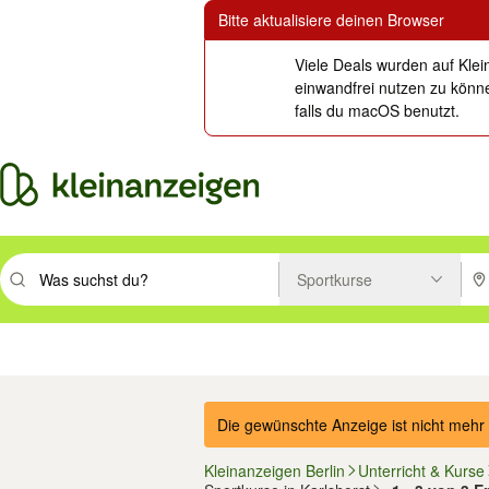
Bitte aktualisiere deinen Browser
Viele Deals wurden auf Klei
einwandfrei nutzen zu könne
falls du macOS benutzt.
Sportkurse
Suchbegriff eingeben. Eingabetaste drücken um zu suchen, oder Vorsc
PLZ
Immobilien
Mode & Beauty
Auto, Rad & Boot
Haus & Garten
Jobs
Elektron
Die gewünschte Anzeige ist nicht mehr 
Kleinanzeigen Berlin
Unterricht & Kurse