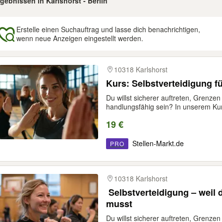
rgebnissen in Karlshorst - Berlin
Erstelle einen Suchauftrag und lasse dich benachrichtigen,
wenn neue Anzeigen eingestellt werden.
gebnisse
10318 Karlshorst
Kurs: Selbstverteidigung f
Du willst sicherer auftreten, Grenzen
handlungsfähig sein? In unserem Kur
19 €
Stellen-Markt.de
PRO
10318 Karlshorst
️ Selbstverteidigung – weil
musst
Du willst sicherer auftreten, Grenzen