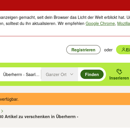
nanzeigen gemacht, seit dein Browser das Licht der Welt erblickt hat. U
n, solltest du ihn aktualisieren. Wir empfehlen
Google Chrome
,
Mozilla
Registrieren
oder
E
Ganzer Ort
Finden
hläge mit den Pfeiltasten nach oben/unten durchsuchen und mit Einga
 oder Ort eingeben. Eingabetaste drücken um zu suchen, oder Vorschl
Inserieren
Suche im Umkreis des gewählten Orts oder PLZ
verfügbar.
n
30 Artikel zu verschenken in Überherrn -