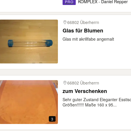
KOMPLEX - Daniel Repper
PRO
66802 Überherrn
Glas für Blumen
Glas mit akrillfabe angemalt
66802 Überherrn
zum Verschenken
Sehr guter Zustand Eleganter Esstisc
Größen!!!!!! Maße 160 x 95...
3