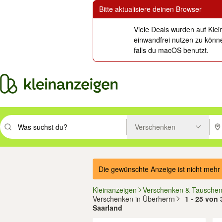
Bitte aktualisiere deinen Browser
Viele Deals wurden auf Klei
einwandfrei nutzen zu könne
falls du macOS benutzt.
Verschenken
Suchbegriff eingeben. Eingabetaste drücken um zu suchen, oder Vorsc
PLZ
Die gewünschte Anzeige ist nicht mehr 
Kleinanzeigen
Verschenken & Tausche
Verschenken in Überherrn
1 - 25 von 
Saarland