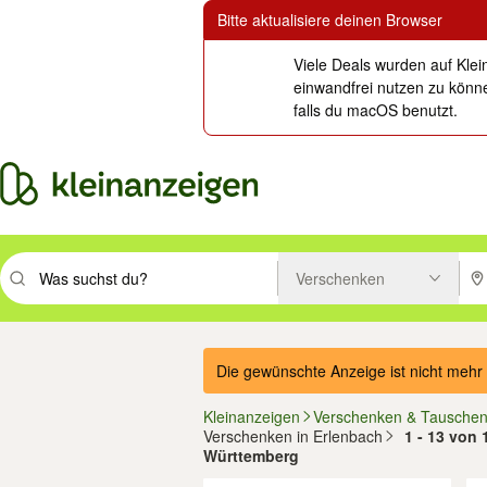
Bitte aktualisiere deinen Browser
Viele Deals wurden auf Klei
einwandfrei nutzen zu könne
falls du macOS benutzt.
Verschenken
Suchbegriff eingeben. Eingabetaste drücken um zu suchen, oder Vorsc
PLZ
Die gewünschte Anzeige ist nicht mehr 
Kleinanzeigen
Verschenken & Tausche
Verschenken in Erlenbach
1 - 13 von 
Württemberg