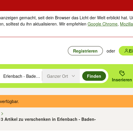
nanzeigen gemacht, seit dein Browser das Licht der Welt erblickt hat. U
n, solltest du ihn aktualisieren. Wir empfehlen
Google Chrome
,
Mozilla
Registrieren
oder
E
Ganzer Ort
Finden
hläge mit den Pfeiltasten nach oben/unten durchsuchen und mit Einga
 oder Ort eingeben. Eingabetaste drücken um zu suchen, oder Vorschl
Inserieren
Suche im Umkreis des gewählten Orts oder PLZ
verfügbar.
n
13 Artikel zu verschenken in Erlenbach - Baden-