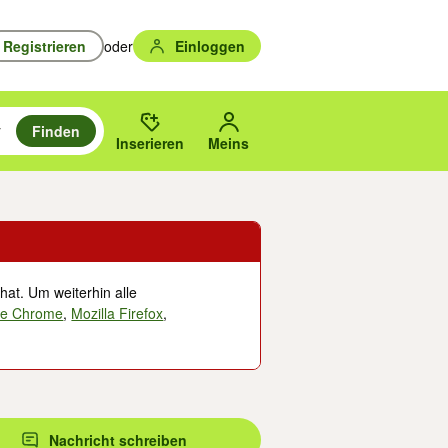
Registrieren
oder
Einloggen
Finden
en durchsuchen und mit Eingabetaste auswählen.
n um zu suchen, oder Vorschläge mit den Pfeiltasten nach oben/unten
des gewählten Orts oder PLZ.
Inserieren
Meins
hat. Um weiterhin alle
le Chrome
,
Mozilla Firefox
,
Nachricht schreiben