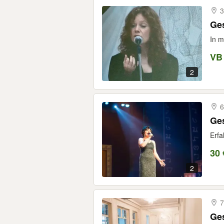
3
Ges
In m
VB
2
6
Ges
Erfa
30 
2
7
Ges