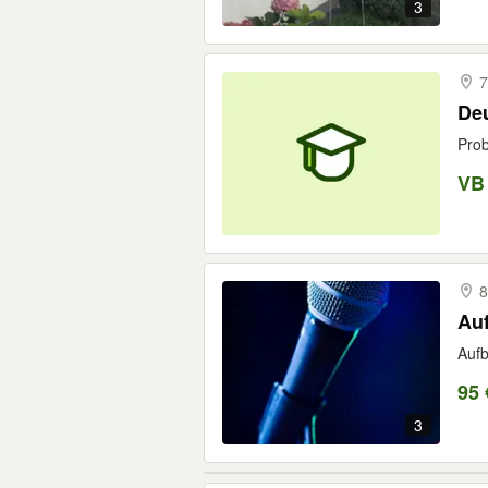
3
7
Deu
Prob
VB
8
Au
Aufb
95 
3