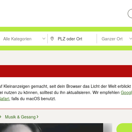
Alle Kategorien
Ganzer Ort
ken um zu suchen, oder Vorschläge mit den Pfeiltasten nach oben/unt
PLZ oder Ort eingeben. Eingabetaste drücke
Suche im Umkreis 
f Kleinanzeigen gemacht, seit dein Browser das Licht der Welt erblickt 
i nutzen zu können, solltest du ihn aktualisieren. Wir empfehlen
Goog
Safari
, falls du macOS benutzt.
Musik & Gesang