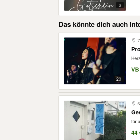
2
Das könnte dich auch int
7
Pro
Herz
VB
20
6
Ges
für 
44 