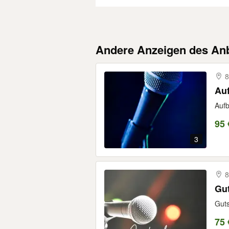
Andere Anzeigen des Anb
8
Au
Aufb
95 
3
8
Gut
Guts
75 