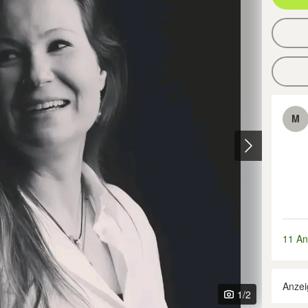
M
11 An
Anzei
1
/2