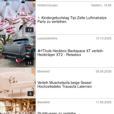
Hiddenhausen
Gestern, 19:06
✨ Kindergeburtstag Tipi Zelte Luftmatratze
Party zu verleihen
12
Leopoldshöhe
10.10.2025
♻️‼️Thule Heckbox Backspace XT verleih-
Heckträger XT2 - Reisebox
11
Bielefeld
26.06.2026
Verleih Muschelsofa beige Sessel
Hochzeitsdeko Trausofa Laternen
5
Bielefeld
11.06.2026
Stuhlhussen zu verleihe