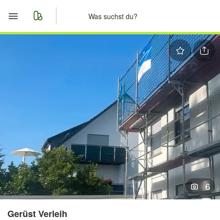
Start
Merkliste
Nachrichten
Anzeige aufgeben
6
Gerüst Verleih