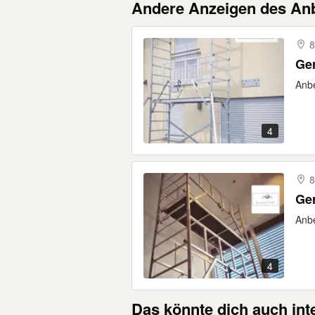
Andere Anzeigen des Anb
8
Ger
Anbe
4
Ger
Anbe
4
Das könnte dich auch int