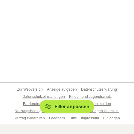
Zur Webversion
Anzeige aufgeben
Datenschutzerklärung
Datenschutzeinstellungen
Kinder- und Jugendschutz
Barrierefreiheitserklärung
Sicherheitslücken melden
Filter anpassen
Nutzungsbedingungen
Beliebte Suchen
Anzeigen Übersicht
Vertrag Widerrufen
Feedback
Hilfe
Impressum
Einloggen