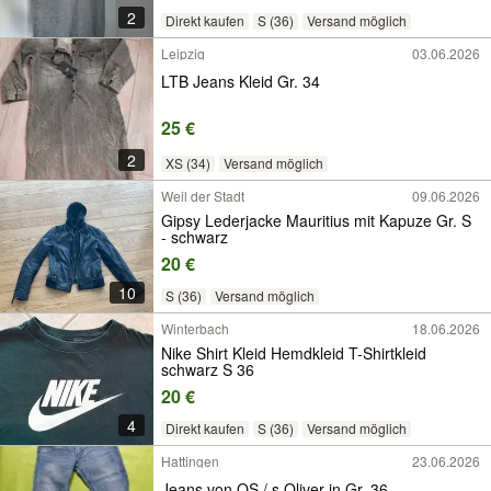
2
Direkt kaufen
S (36)
Versand möglich
Leipzig
03.06.2026
LTB Jeans Kleid Gr. 34
25 €
2
XS (34)
Versand möglich
Weil der Stadt
09.06.2026
Gipsy Lederjacke Mauritius mit Kapuze Gr. S
- schwarz
20 €
10
S (36)
Versand möglich
Winterbach
18.06.2026
Nike Shirt Kleid Hemdkleid T-Shirtkleid
schwarz S 36
20 €
4
Direkt kaufen
S (36)
Versand möglich
Hattingen
23.06.2026
Jeans von QS / s.Oliver in Gr. 36