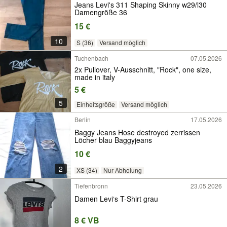
Jeans Levi's 311 Shaping Skinny w29/l30
Damengröße 36
15 €
10
S (36)
Versand möglich
Tuchenbach
07.05.2026
2x Pullover, V-Ausschnitt, "Rock", one size,
made in italy
5 €
5
Einheitsgröße
Versand möglich
Berlin
17.05.2026
Baggy Jeans Hose destroyed zerrissen
Löcher blau Baggyjeans
10 €
2
XS (34)
Nur Abholung
Tiefenbronn
23.05.2026
Damen Levi‘s T-Shirt grau
8 € VB