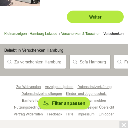
5
Weiter
Kleinanzeigen
Hamburg Lokstedt
Verschenken & Tauschen
Verschenken
Beliebt in Verschenken Hamburg
Zu verschenken Hamburg
Sofa Hamburg
F
Zur Webversion
Anzeige aufgeben
Datenschutzerklärung
Datenschutzeinstellungen
Kinder- und Jugendschutz
Barrierefreiheitserklärung
Sicherheitslücken melden
Filter anpassen
Nutzungsbedingungen
Beliebte Suchen
Anzeigen Übersicht
Vertrag Widerrufen
Feedback
Hilfe
Impressum
Einloggen