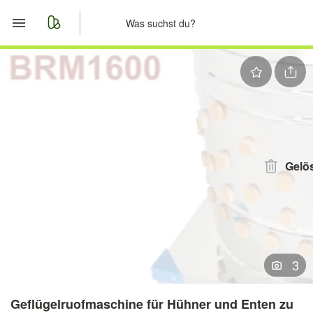
Start
Merkliste
Nachrichten
Anzeige aufgeben
Gelö
3
Geflügelruofmaschine für Hühner und Enten zu