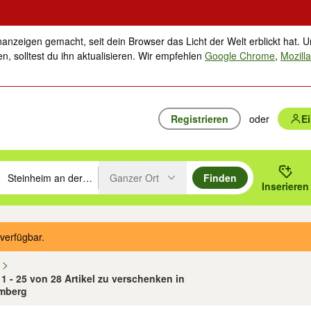
nanzeigen gemacht, seit dein Browser das Licht der Welt erblickt hat. U
n, solltest du ihn aktualisieren. Wir empfehlen
Google Chrome
,
Mozilla
Registrieren
oder
E
Ganzer Ort
Finden
hläge mit den Pfeiltasten nach oben/unten durchsuchen und mit Einga
 oder Ort eingeben. Eingabetaste drücken um zu suchen, oder Vorschl
Inserieren
Suche im Umkreis des gewählten Orts oder PLZ
verfügbar.
n
1 - 25 von 28 Artikel zu verschenken in
emberg