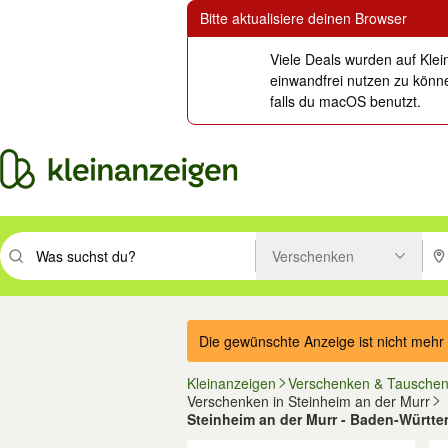
Bitte aktualisiere deinen Browser
Viele Deals wurden auf Klei
einwandfrei nutzen zu könne
falls du macOS benutzt.
Verschenken
Suchbegriff eingeben. Eingabetaste drücken um zu suchen, oder Vorsc
PLZ
Die gewünschte Anzeige ist nicht mehr 
Kleinanzeigen
Verschenken & Tausche
Verschenken in Steinheim an der Murr
Steinheim an der Murr - Baden-Württ