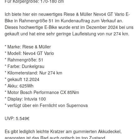
Für Körpergröße: 170-180 cm
Ich biete hier ein neuwertiges Riese & Müller Nevo4 GT Vario E-
Bike in Rahmengröße 51 im Kundenauftrag zum Verkauf an.
Dieses hochwertige E-Bike wurde erst im Dezember 2024 bei uns
gekauft und hat eine sehr geringe Laufleistung von nur 274 km.
* Marke: Riese & Müller
* Modell: Nevo4 GT Vario
* Rahmengröße: 51
* Farbe: Dunkelgrau
* Kilometerstand: Nur 274 km
* gekauft 12.2024
* Akku: 625Wh
* Motor Bosch Performance CX 85Nm
* Display: Intuvia 100
* verfügt über ein Fernlicht von Supernova
UVP: 5.549€
Es gibt lediglich leichte Kratzer am gummierten Akkudeckel,
ansonsten ist das Rad auch optisch im top Zustand.