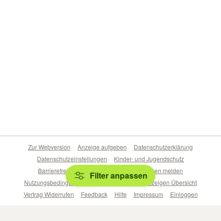
Zur Webversion
Anzeige aufgeben
Datenschutzerklärung
Datenschutzeinstellungen
Kinder- und Jugendschutz
Barrierefreiheitserklärung
Sicherheitslücken melden
Filter anpassen
Nutzungsbedingungen
Beliebte Suchen
Anzeigen Übersicht
Vertrag Widerrufen
Feedback
Hilfe
Impressum
Einloggen