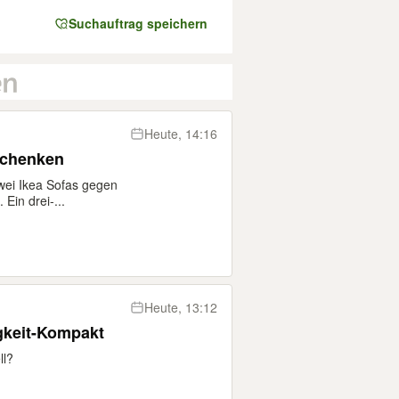
Suchauftrag speichern
Heute, 14:16
schenken
zwei Ikea Sofas gegen
in drei-...
Heute, 13:12
gkeit-Kompakt
ll?