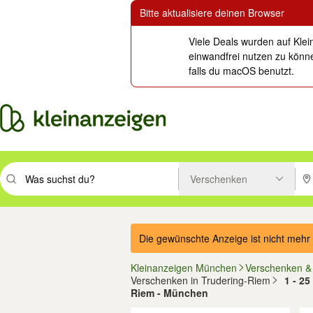
Bitte aktualisiere deinen Browser
Viele Deals wurden auf Klei
einwandfrei nutzen zu könne
falls du macOS benutzt.
Verschenken
Suchbegriff eingeben. Eingabetaste drücken um zu suchen, oder Vorsc
PLZ
Die gewünschte Anzeige ist nicht mehr 
Kleinanzeigen München
Verschenken &
Verschenken in Trudering-Riem
1 - 25
Riem - München