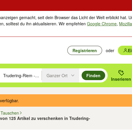
nanzeigen gemacht, seit dein Browser das Licht der Welt erblickt hat. U
n, solltest du ihn aktualisieren. Wir empfehlen
Google Chrome
,
Mozilla
Registrieren
oder
E
Ganzer Ort
Finden
hläge mit den Pfeiltasten nach oben/unten durchsuchen und mit Einga
 oder Ort eingeben. Eingabetaste drücken um zu suchen, oder Vorschl
Inserieren
Suche im Umkreis des gewählten Orts oder PLZ
verfügbar.
 Tauschen
 von 125 Artikel zu verschenken in Trudering-