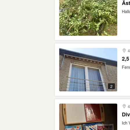
Äs
Hall
4
2,5
Fens
2
4
Di
Ich 