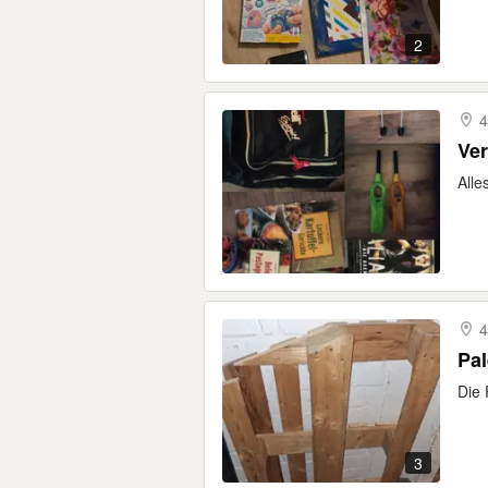
2
4
Ve
Alle
4
Pal
Die 
3