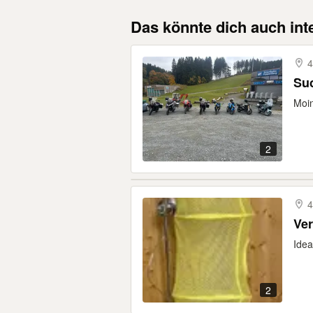
Das könnte dich auch int
4
Su
Moin
2
4
Ve
Ide
2