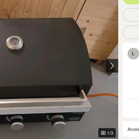
L
Anzei
1
/3