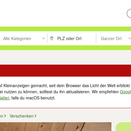
Alle Kategorien
Ganzer Ort
ken um zu suchen, oder Vorschläge mit den Pfeiltasten nach oben/unt
PLZ oder Ort eingeben. Eingabetaste drücke
Suche im Umkreis 
f Kleinanzeigen gemacht, seit dein Browser das Licht der Welt erblickt 
i nutzen zu können, solltest du ihn aktualisieren. Wir empfehlen
Goog
Safari
, falls du macOS benutzt.
en
Verschenken