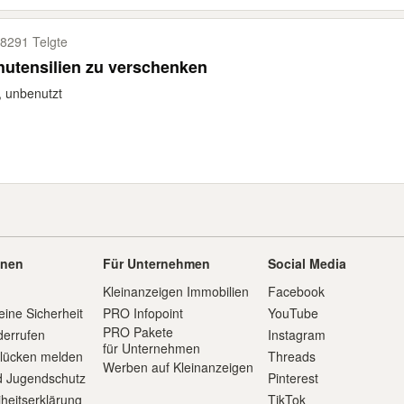
8291 Telgte
utensilien zu verschenken
 unbenutzt
onen
Für Unternehmen
Social Media
Kleinanzeigen Immobilien
Facebook
eine Sicherheit
PRO Infopoint
YouTube
PRO Pakete
derrufen
Instagram
für Unternehmen
slücken melden
Threads
Werben auf Kleinanzeigen
d Jugendschutz
Pinterest
iheitserklärung
TikTok