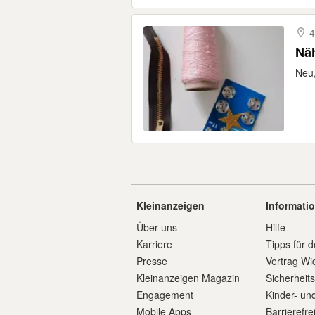
4
Näh
Neu,
Kleinanzeigen
Informati
Über uns
Hilfe
Karriere
Tipps für d
Presse
Vertrag Wi
Kleinanzeigen Magazin
Sicherheit
Engagement
Kinder- un
Mobile Apps
Barrierefre