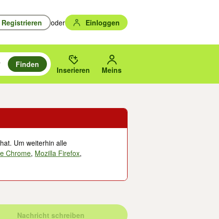
Registrieren
oder
Einloggen
Finden
en durchsuchen und mit Eingabetaste auswählen.
n um zu suchen, oder Vorschläge mit den Pfeiltasten nach oben/unten
des gewählten Orts oder PLZ.
Inserieren
Meins
hat. Um weiterhin alle
le Chrome
,
Mozilla Firefox
,
Nachricht schreiben