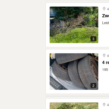
4
Zw
Leid
3
4
4 r
195 
2
4