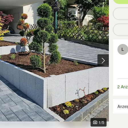
L
2 Anz
Anzei
1
/5