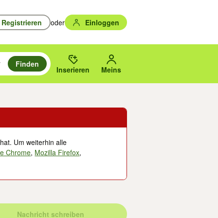
Registrieren
oder
Einloggen
Finden
en durchsuchen und mit Eingabetaste auswählen.
n um zu suchen, oder Vorschläge mit den Pfeiltasten nach oben/unten
des gewählten Orts oder PLZ.
Inserieren
Meins
hat. Um weiterhin alle
le Chrome
,
Mozilla Firefox
,
Nachricht schreiben