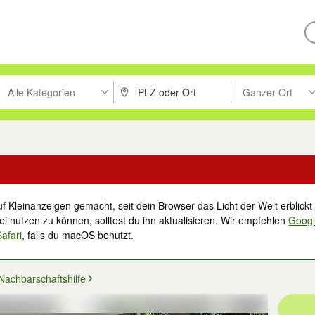
Alle Kategorien
Ganzer Ort
ken um zu suchen, oder Vorschläge mit den Pfeiltasten nach oben/unt
PLZ oder Ort eingeben. Eingabetaste drücke
Suche im Umkreis 
f Kleinanzeigen gemacht, seit dein Browser das Licht der Welt erblickt 
i nutzen zu können, solltest du ihn aktualisieren. Wir empfehlen
Goog
Safari
, falls du macOS benutzt.
Nachbarschaftshilfe