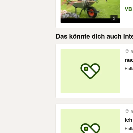
VB
5
Das könnte dich auch int
5
nac
Hall
5
Ich
Hall