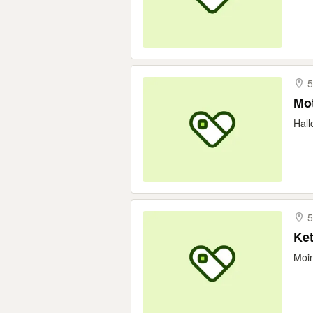
5
Mot
Hall
5
Ket
Moin