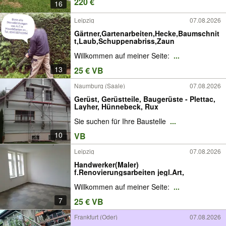
220 €
16
Leipzig
07.08.2026
Gärtner,Gartenarbeiten,Hecke,Baumschnit
t,Laub,Schuppenabriss,Zaun
Willkommen auf meiner Seite:
...
13
25 € VB
Naumburg (Saale)
07.08.2026
Gerüst, Gerüstteile, Baugerüste - Plettac,
Layher, Hünnebeck, Rux
Sie suchen für Ihre Baustelle
...
10
VB
Leipzig
07.08.2026
Handwerker(Maler)
f.Renovierungsarbeiten jegl.Art,
Willkommen auf meiner Seite:
...
7
25 € VB
Frankfurt (Oder)
07.08.2026