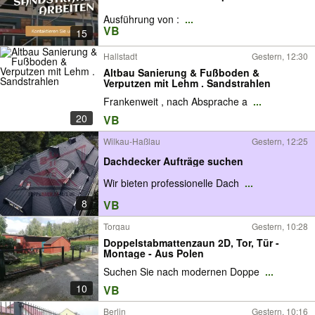
Ausführung von :
...
VB
15
Hallstadt
Gestern, 12:30
Altbau Sanierung & Fußboden &
Verputzen mit Lehm . Sandstrahlen
Frankenweit , nach Absprache a
...
20
VB
Wilkau-Haßlau
Gestern, 12:25
Dachdecker Aufträge suchen
Wir bieten professionelle Dach
...
8
VB
Torgau
Gestern, 10:28
Doppelstabmattenzaun 2D, Tor, Tür -
Montage - Aus Polen
Suchen Sie nach modernen Doppe
...
10
VB
Berlin
Gestern, 10:16