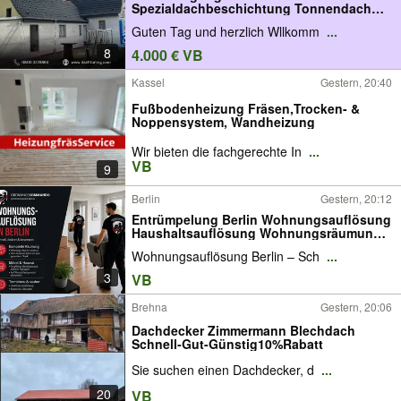
Spezialdachbeschichtung Tonnendach
Betonstein
Guten Tag und herzlich Wllkomm
...
8
4.000 € VB
Kassel
Gestern, 20:40
Fußbodenheizung Fräsen,Trocken- &
Noppensystem, Wandheizung
Wir bieten die fachgerechte In
...
VB
9
Berlin
Gestern, 20:12
Entrümpelung Berlin Wohnungsauflösung
Haushaltsauflösung Wohnungsräumung
Räumung Messie Entrümpelung
Wohnungsauflösung Berlin – Sch
...
Messiwohnung räumen
Kellerentrümpelung Hausentrümpelung
3
VB
Nachlassauflösung Sperrmüll Entsorgung
Brehna
Gestern, 20:06
Dachdecker Zimmermann Blechdach
Schnell-Gut-Günstig10%Rabatt
Sie suchen einen Dachdecker, d
...
20
VB