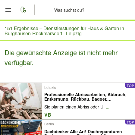
Start
151 Ergebnisse –
Dienstleistungen für Haus & Garten in
Burghausen-Rückmarsdorf - Leipzig
Merkliste
Die gewünschte Anzeige ist nicht mehr
Nachrichten
verfügbar.
Anzeige aufgeben
Leipzig
Professionelle Abrissarbeiten, Abbruch,
Entkernung, Rückbau, Bagger,
Entsorgung, Demontage, Abriss,
Sie planen einen Abriss oder U
...
Abbrucharbeiten, Gartenlaube, Bungalow,
Schuppen, Garage, Carport, Gartenhaus,
VB
Terrasse, Zäune
Berlin
Dachdecker Alle Art! Dachreparaturen