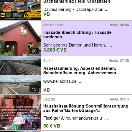
Dachsanierung Freie Kapazitäten
Dachsanierung • Dachreparatur
...
VB
Markranstädt
Heute, 08:04
Fassadenbeschichtung / Fassade
streichen.
Sehr geehrte Damen und Herren,
...
3.800 € VB
20
Berlin
Heute, 07:25
Asbestsanierung, Asbest entfernen,
Schadstoffsanierung, Asbestzement,
Asbestkleber, Floor-Flex, Asbestdächer,
www.nellabriss.de
...
Asbestfassaden
13
VB
Leipzig
Heute, 05:14
Haushaltsauflösung*Sperrmüllentsorgung
aus Keller*Garten&Garage*u
Fleißiger Allroundhandwerker ü
...
5
50 € VB