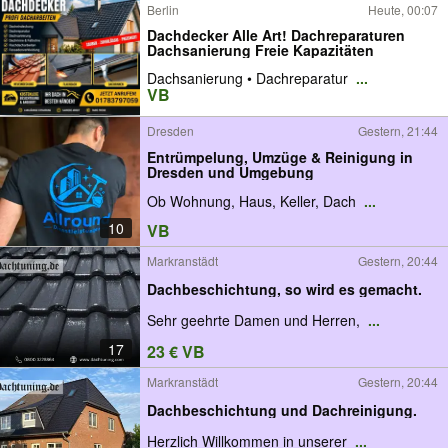
Berlin
Heute, 00:07
Dachdecker Alle Art! Dachreparaturen
Dachsanierung Freie Kapazitäten
Dachsanierung • Dachreparatur
...
VB
Dresden
Gestern, 21:44
Entrümpelung, Umzüge & Reinigung in
Dresden und Umgebung
Ob Wohnung, Haus, Keller, Dach
...
10
VB
Markranstädt
Gestern, 20:44
Dachbeschichtung, so wird es gemacht.
Sehr geehrte Damen und Herren,
...
17
23 € VB
Markranstädt
Gestern, 20:44
Dachbeschichtung und Dachreinigung.
Herzlich Willkommen in unserer
...