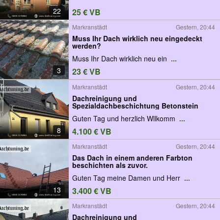
22
25 € VB
Markranstädt
Gestern, 20:44
Muss Ihr Dach wirklich neu eingedeckt
werden?
Muss Ihr Dach wirklich neu ein
...
3
23 € VB
Markranstädt
Gestern, 20:44
Dachreinigung und
Spezialdachbeschichtung Betonstein
Guten Tag und herzlich Wllkomm
...
8
4.100 € VB
Markranstädt
Gestern, 20:44
Das Dach in einem anderen Farbton
beschichten als zuvor.
Guten Tag meine Damen und Herr
...
13
3.400 € VB
Markranstädt
Gestern, 20:44
Dachreinigung und