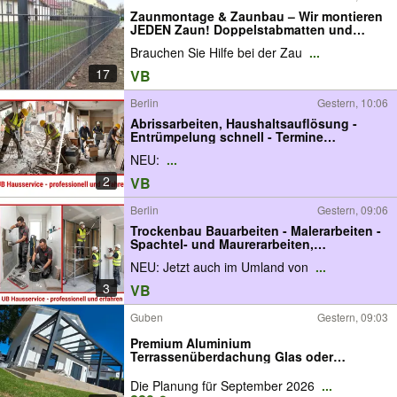
Zaunmontage & Zaunbau – Wir montieren
JEDEN Zaun! Doppelstabmatten und
Schmiedezaun
Brauchen Sie Hilfe bei der Zau
...
17
VB
Berlin
Gestern, 10:06
Abrissarbeiten, Haushaltsauflösung -
Entrümpelung schnell - Termine
Kurzfristig
NEU:
...
2
VB
Berlin
Gestern, 09:06
Trockenbau Bauarbeiten - Malerarbeiten -
Spachtel- und Maurerarbeiten,
Fliesenlegen
NEU: Jetzt auch im Umland von
...
3
VB
Guben
Gestern, 09:03
Premium Aluminium
Terrassenüberdachung Glas oder
Polycarbonat
Die Planung für September 2026
...