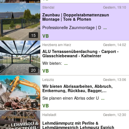
Stendal
Gestern, 19:10
Zaunbau | Doppelstabmattenzaun
Montage | Tore & Pforten
Professionelle Zaunmontage | D
...
15
VB
Herzberg am Harz
Gestern, 14:02
ALU Terrassenüberdachung - Carport -
Glasschiebewand - Kaltwinter
Wir bieten:
...
20
VB
Leipzig
Gestern, 13:06
Wir bieten Abrissarbeiten, Abbruch,
Entkernung, Rückbau, Bagger,
Entsorgung, Demontage, Abriss,
Sie planen einen Abriss oder U
...
Abbrucharbeiten, Gartenlaube, Bungalow,
Schuppen, Garage, Carport, Gartenhaus,
5
VB
Terrasse, Zäune
Hallstadt
Gestern, 12:30
Lehmdämmputz mit Perlite &
Lehmdämmestrich Lehmputz Estrich