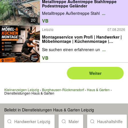
Metalltreppe Außentreppe Stahltreppe
Podesttreppe Geländer
Metalltreppe Außentreppe Stahl
...
20
VB
Leipzig
07.08.2026
Montageservice vom Profi | Handwerker |
Möbelmontage | Küchenmontage |
Küchenaufbau | Abbau, Aufbau,
Sie suchen einen erfahrenen un
...
Demontage, Montage, Monteur, Lampen,
Spiegel, Gardinen, Gardinenstange,
VB
Kitchen Installer / Fitter
Weiter
Kleinanzeigen Leipzig
Burghausen-Rückmarsdorf
Haus & Garten
Dienstleistungen Haus & Garten
Beliebt in Dienstleistungen Haus & Garten Leipzig
Handwerker Leipzig
Maler
Haushaltshilfe