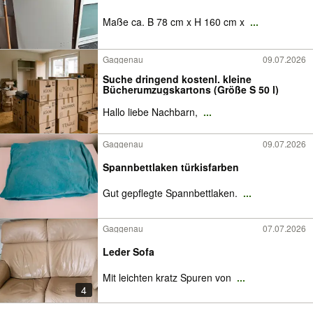
Maße ca. B 78 cm x H 160 cm x
...
Gaggenau
09.07.2026
Suche dringend kostenl. kleine
Bücherumzugskartons (Größe S 50 l)
Hallo liebe Nachbarn,
...
Gaggenau
09.07.2026
Spannbettlaken türkisfarben
Gut gepflegte Spannbettlaken.
...
Gaggenau
07.07.2026
Leder Sofa
Mit leichten kratz Spuren von
...
4