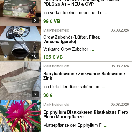
PBLS 26 A1 – NEU & OVP
Ich verkaufe einen neuen und u
...
3
99 € VB
Marktheidenfeld
06.08.2026
Grow Zubehör (Lüfter, Filter,
Vorschaltgeräte)
Verkaufe Grow Zubehör
...
10
125 € VB
Marktheidenfeld
05.08.2026
Babybadewanne Zinkwanne Badewanne
Zink
Ich biete hier diese schöne an
...
7
30 €
Marktheidenfeld
05.08.2026
Epiphyllum Blattkakteen Blattkaktus Flero
Pleno Mutterpflanze
Mutterpflanze der Epiphyllum F
...