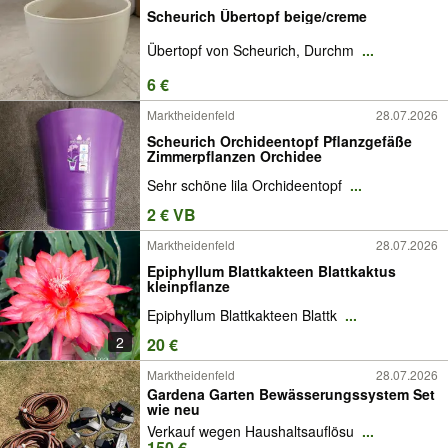
Scheurich Übertopf beige/creme
Übertopf von Scheurich, Durchm
...
6 €
Marktheidenfeld
28.07.2026
Scheurich Orchideentopf Pflanzgefäße
Zimmerpflanzen Orchidee
Sehr schöne lila Orchideentopf
...
2 € VB
Marktheidenfeld
28.07.2026
Epiphyllum Blattkakteen Blattkaktus
kleinpflanze
Epiphyllum Blattkakteen Blattk
...
2
20 €
Marktheidenfeld
28.07.2026
Gardena Garten Bewässerungssystem Set
wie neu
Verkauf wegen Haushaltsauflösu
...
150 €