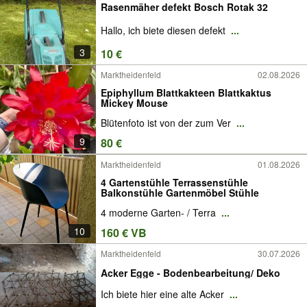
Rasenmäher defekt Bosch Rotak 32
Hallo, ich biete diesen defekt
...
3
10 €
Marktheidenfeld
02.08.2026
Epiphyllum Blattkakteen Blattkaktus
Mickey Mouse
Blütenfoto ist von der zum Ver
...
9
80 €
Marktheidenfeld
01.08.2026
4 Gartenstühle Terrassenstühle
Balkonstühle Gartenmöbel Stühle
4 moderne Garten- / Terra
...
10
160 € VB
Marktheidenfeld
30.07.2026
Acker Egge - Bodenbearbeitung/ Deko
Ich biete hier eine alte Acker
...