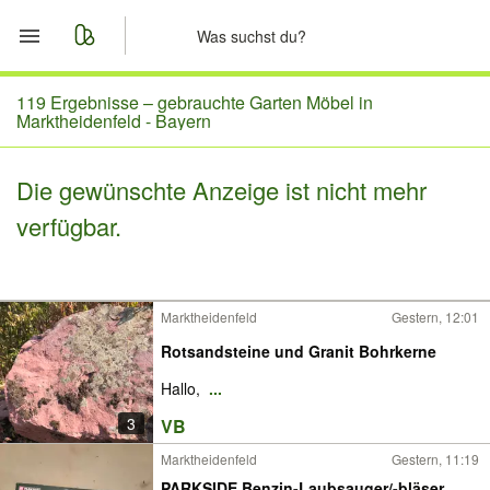
Start
119 Ergebnisse –
gebrauchte Garten Möbel in
Marktheidenfeld - Bayern
Merkliste
Die gewünschte Anzeige ist nicht mehr
Nachrichten
verfügbar.
Anzeige aufgeben
Marktheidenfeld
Gestern, 12:01
Rotsandsteine und Granit Bohrkerne
Hallo,
...
3
VB
Marktheidenfeld
Gestern, 11:19
PARKSIDE Benzin-Laubsauger/-bläser