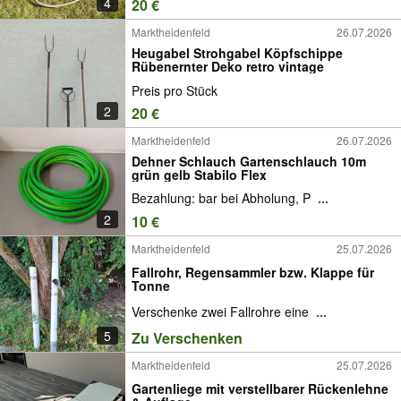
4
20 €
Marktheidenfeld
26.07.2026
Heugabel Strohgabel Köpfschippe
Rübenernter Deko retro vintage
Preis pro Stück
2
20 €
Marktheidenfeld
26.07.2026
Dehner Schlauch Gartenschlauch 10m
grün gelb Stabilo Flex
Bezahlung: bar bei Abholung, P
...
2
10 €
Marktheidenfeld
25.07.2026
Fallrohr, Regensammler bzw. Klappe für
Tonne
Verschenke zwei Fallrohre eine
...
5
Zu Verschenken
Marktheidenfeld
25.07.2026
Gartenliege mit verstellbarer Rückenlehne