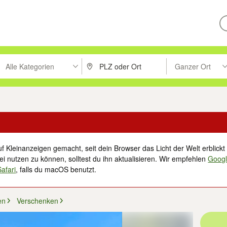
Alle Kategorien
Ganzer Ort
ken um zu suchen, oder Vorschläge mit den Pfeiltasten nach oben/unt
PLZ oder Ort eingeben. Eingabetaste drücke
Suche im Umkreis 
f Kleinanzeigen gemacht, seit dein Browser das Licht der Welt erblickt 
i nutzen zu können, solltest du ihn aktualisieren. Wir empfehlen
Goog
Safari
, falls du macOS benutzt.
en
Verschenken