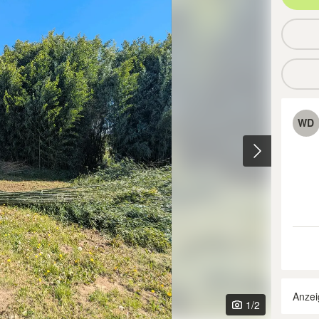
WD
Anzei
1
/2