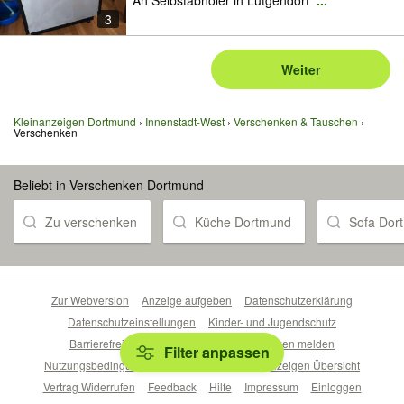
An Selbstabholer in Lütgendort
...
3
Weiter
Kleinanzeigen Dortmund
Innenstadt-West
Verschenken & Tauschen
Verschenken
Beliebt in Verschenken Dortmund
Zu verschenken
Küche Dortmund
Sofa Dor
Zur Webversion
Anzeige aufgeben
Datenschutzerklärung
Datenschutzeinstellungen
Kinder- und Jugendschutz
Barrierefreiheitserklärung
Sicherheitslücken melden
Filter anpassen
Nutzungsbedingungen
Beliebte Suchen
Anzeigen Übersicht
Vertrag Widerrufen
Feedback
Hilfe
Impressum
Einloggen