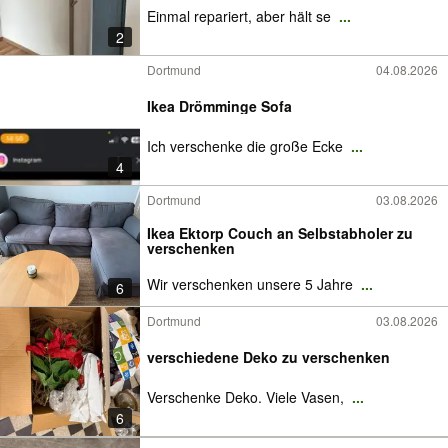
Einmal repariert, aber hält se
...
2
Dortmund
04.08.2026
Ikea Drömminge Sofa
Ich verschenke die große Ecke
...
4
Dortmund
03.08.2026
Ikea Ektorp Couch an Selbstabholer zu
verschenken
Wir verschenken unsere 5 Jahre
...
6
Dortmund
03.08.2026
verschiedene Deko zu verschenken
Verschenke Deko. Viele Vasen,
...
6