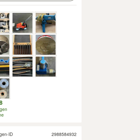
8
igen
ne
gen-ID
2988584932