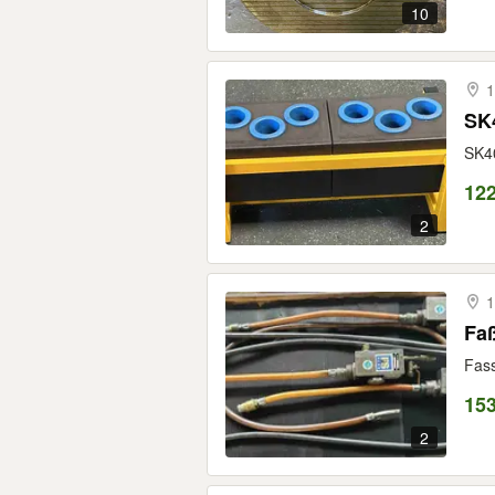
10
1
SK4
SK40
122
2
1
Faß
Fass
153
2