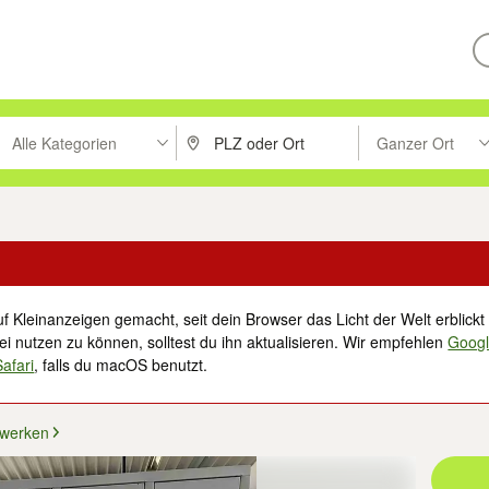
Alle Kategorien
Ganzer Ort
ken um zu suchen, oder Vorschläge mit den Pfeiltasten nach oben/unt
PLZ oder Ort eingeben. Eingabetaste drücke
Suche im Umkreis 
f Kleinanzeigen gemacht, seit dein Browser das Licht der Welt erblickt 
i nutzen zu können, solltest du ihn aktualisieren. Wir empfehlen
Goog
Safari
, falls du macOS benutzt.
werken