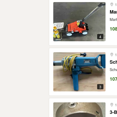
1
Mar
Mark
108
4
1
Sc
Schw
107
3
1
3-B