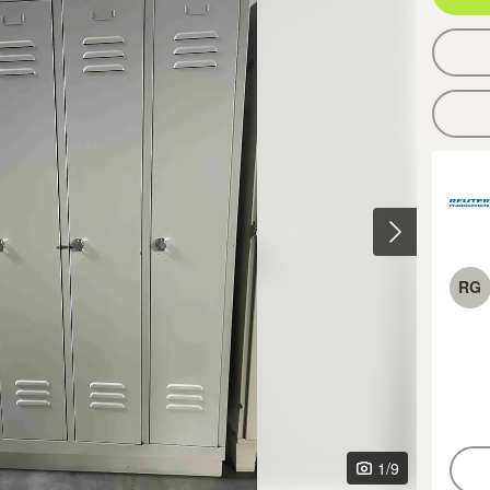
RG
1
/9