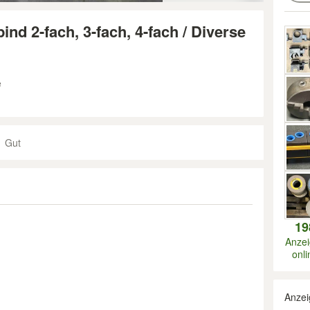
nd 2-fach, 3-fach, 4-fach / Diverse
e
Gut
19
Anze
onli
Anzei