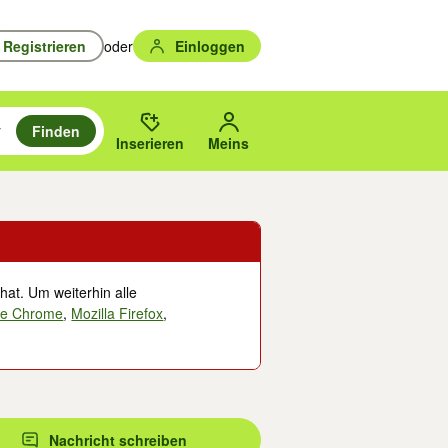
Registrieren
oder
Einloggen
Finden
en durchsuchen und mit Eingabetaste auswählen.
n um zu suchen, oder Vorschläge mit den Pfeiltasten nach oben/unten
des gewählten Orts oder PLZ.
Inserieren
Meins
hat. Um weiterhin alle
le Chrome
,
Mozilla Firefox
,
Nachricht schreiben